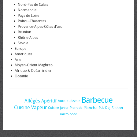
Nord-Pas de Calais
Normandie
Pays de Loire
Poitou-Charentes
Provence-Alpes-Côtes d'azur
Réunion
Rhône-Alpes
Savoie
Europe
Amériques
Asie
Moyen-Orient Maghreb
Afrique & Océan indien
Océanie
Barbecue
Allégés
Apéritif
Auto-cuisseur
Cuisine Vapeur
Plancha
Siphon
Cuisine junior
Pierrade
Ptit-Dej
micro-onde