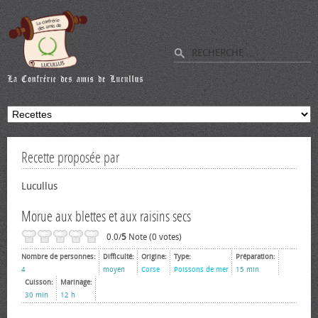
Recette proposée par
Lucullus
Morue aux blettes et aux raisins secs
0.0/
5
Note (0 votes)
Nombre de personnes:
Difficulté:
Origine:
Type:
Préparation:
4
moyen
Corse
Poissons de mer
15 min
Cuisson:
Marinage:
30 min
12 h