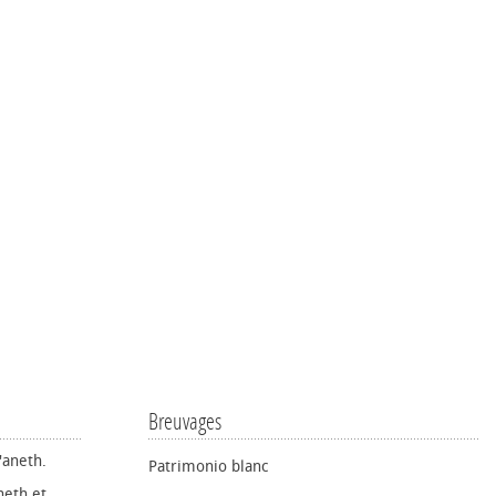
Breuvages
'aneth.
Patrimonio blanc
neth et