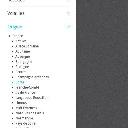
Volailles
Origine
France
Antilles
Alsace Lorraine
Aquitaine
Auvergne
Bourgogne
Bretagne
Centre
Champagne Ardennes
Corse
Franche-Comté
Île de France
Languedoc-Roussillon
Limousin
Midi-Pyrénées
Nord-Pas de Calais
Normandie
Pays de Loire