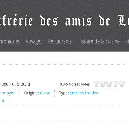
hroniques
Voyages
Restaurants
Histoire de la cuisine
F
ragon et brocciu
0.0/
5
Note (0 votes)
é:
moyen
Origine:
Corse
Type:
Entrées froides
6 h