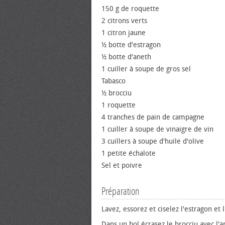
150 g de roquette
2 citrons verts
1 citron jaune
½ botte d'estragon
½ botte d'aneth
1 cuiller à soupe de gros sel
Tabasco
½ brocciu
1 roquette
4 tranches de pain de campagne
1 cuiller à soupe de vinaigre de vin
3 cuillers à soupe d'huile d'olive
1 petite échalote
Sel et poivre
Préparation
Lavez, essorez et ciselez l'estragon et l
Dans un bol écrasez le brocciu avec l'a