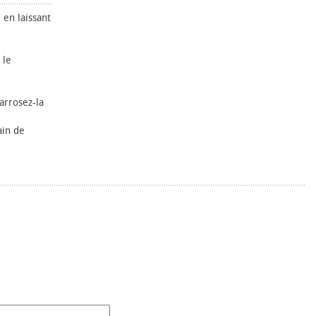
 en laissant
 le
arrosez-la
ain de