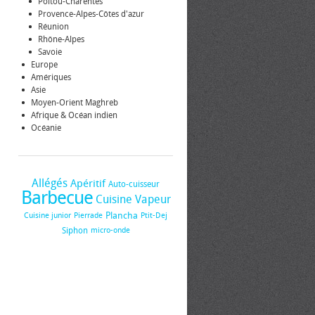
Poitou-Charentes
Provence-Alpes-Côtes d'azur
Réunion
Rhône-Alpes
Savoie
Europe
Amériques
Asie
Moyen-Orient Maghreb
Afrique & Océan indien
Océanie
Allégés
Apéritif
Auto-cuisseur
Barbecue
Cuisine Vapeur
Plancha
Cuisine junior
Pierrade
Ptit-Dej
Siphon
micro-onde