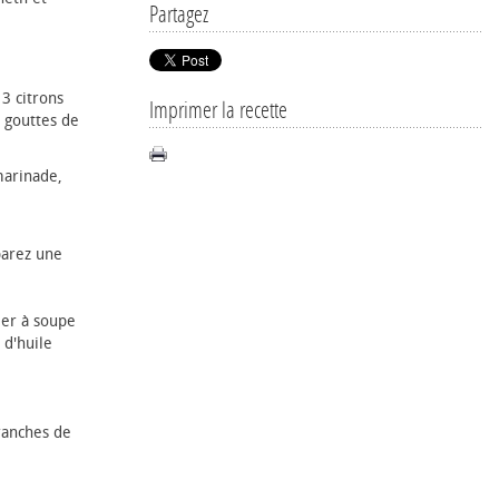
Partagez
 3 citrons
Imprimer la recette
s gouttes de
marinade,
arez une
ler à soupe
 d'huile
ranches de