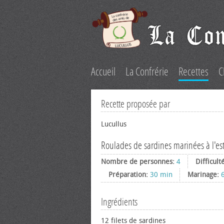
Accueil
La Confrérie
Recettes
C
Recette proposée par
Lucullus
Roulades de sardines marinées à l'est
Nombre de personnes:
4
Difficult
Préparation:
30 min
Marinage:
Ingrédients
12 filets de sardines