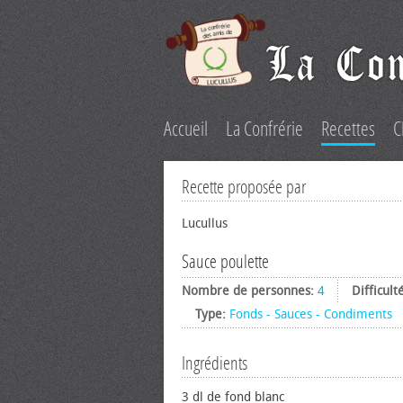
Accueil
La Confrérie
Recettes
C
Recette proposée par
Lucullus
Sauce poulette
Nombre de personnes:
4
Difficult
Type:
Fonds - Sauces - Condiments
Ingrédients
3 dl de fond blanc