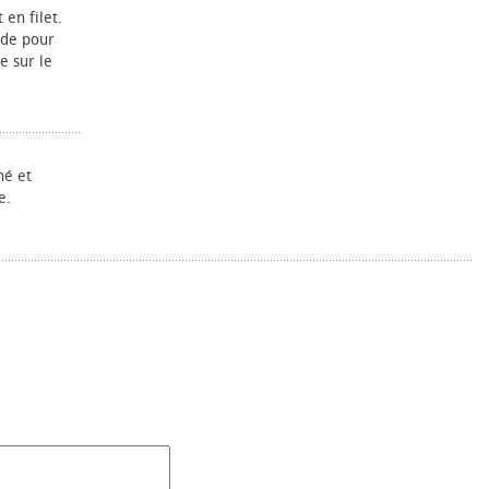
 en filet.
ude pour
e sur le
hé et
e.