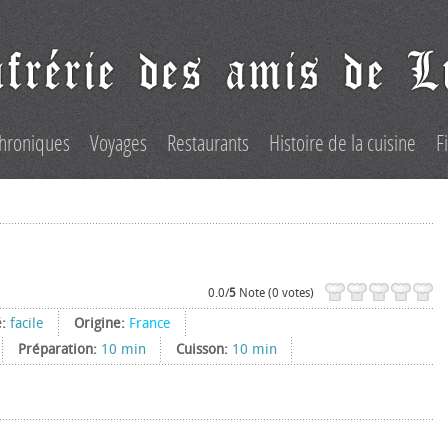
hroniques
Voyages
Restaurants
Histoire de la cuisine
F
0.0/
5
Note (0 votes)
é:
facile
Origine:
France
Préparation:
10 min
Cuisson:
10 min