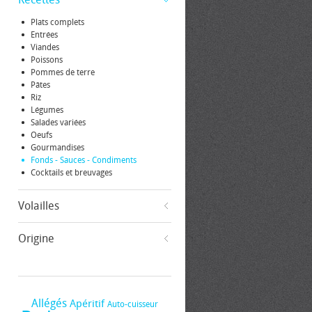
Plats complets
Entrées
Viandes
Poissons
Pommes de terre
Pâtes
Riz
Légumes
Salades variées
Oeufs
Gourmandises
Fonds - Sauces - Condiments
Cocktails et breuvages
Volailles
Origine
Allégés
Apéritif
Auto-cuisseur