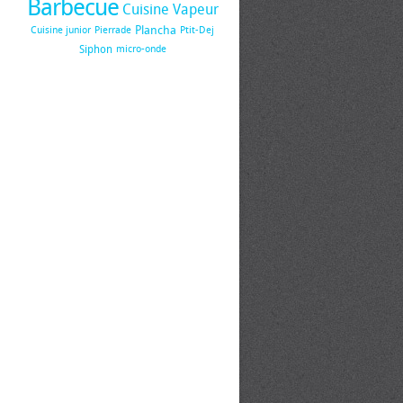
Barbecue
Cuisine Vapeur
Plancha
Cuisine junior
Pierrade
Ptit-Dej
Siphon
micro-onde