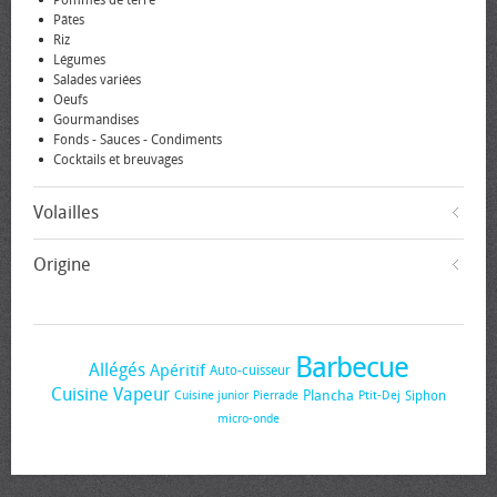
Pommes de terre
Pâtes
Riz
Légumes
Salades variées
Oeufs
Gourmandises
Fonds - Sauces - Condiments
Cocktails et breuvages
Volailles
Origine
Barbecue
Allégés
Apéritif
Auto-cuisseur
Cuisine Vapeur
Plancha
Siphon
Cuisine junior
Pierrade
Ptit-Dej
micro-onde