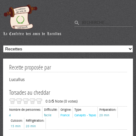
Recette proposée par
Lucullus
Torsades au cheddar
0.0/
5
Note (0 votes)
Nombre de personnes:
Difficulté:
Origine:
Type:
Préparation:
4
facile
France
Canapés - Tapas
20 min
Cuisson:
Réfrigération:
15 min
20 min