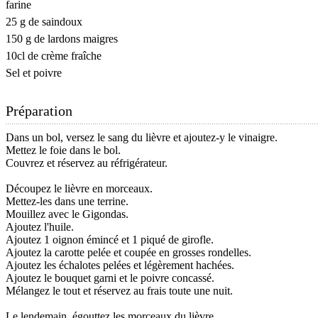
farine
25 g de saindoux
150 g de lardons maigres
10cl de crème fraîche
Sel et poivre
Préparation
Dans un bol, versez le sang du lièvre et ajoutez-y le vinaigre.
Mettez le foie dans le bol.
Couvrez et réservez au réfrigérateur.
Découpez le lièvre en morceaux.
Mettez-les dans une terrine.
Mouillez avec le Gigondas.
Ajoutez l'huile.
Ajoutez 1 oignon émincé et 1 piqué de girofle.
Ajoutez la carotte pelée et coupée en grosses rondelles.
Ajoutez les échalotes pelées et légèrement hachées.
Ajoutez le bouquet garni et le poivre concassé.
Mélangez le tout et réservez au frais toute une nuit.
Le lendemain, égouttez les morceaux du lièvre.