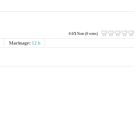
0.0/
5
Note (0 votes)
Marinage:
12 h