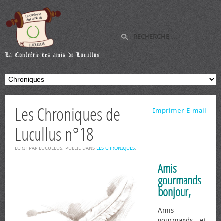
Les Chroniques de
Imprimer
E-mail
Lucullus n°18
ÉCRIT PAR LUCULLUS. PUBLIÉ DANS
LES CHRONIQUES
.
Amis
gourmands
bonjour,
Amis
gourmands et