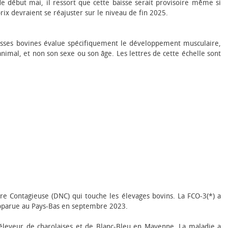
début mai, il ressort que cette baisse serait provisoire même si
rix devraient se réajuster sur le niveau de fin 2025.
casses bovines évalue spécifiquement le développement musculaire,
nimal, et non son sexe ou son âge. Les lettres de cette échelle sont
re Contagieuse (DNC) qui touche les élevages bovins. La FCO-3(*) a
apparue au Pays-Bas en septembre 2023.
 éleveur de charolaises et de Blanc-Bleu en Mayenne. La maladie a