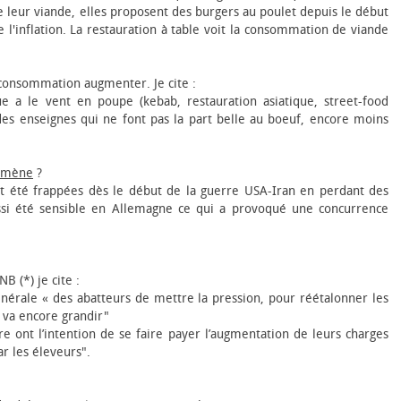
de leur viande, elles proposent des burgers au poulet depuis le début
e l'inflation. La restauration à table voit la consommation de viande
 consommation augmenter. Je cite :
ue a le vent en poupe (kebab, restauration asiatique, street-food
 des enseignes qui ne font pas la part belle au bœuf, encore moins
nomène
?
ont été frappées dès le début de la guerre USA-Iran en perdant des
ussi été sensible en Allemagne ce qui a provoqué une concurrence
B (*) je cite :
générale « des abatteurs de mettre la pression, pour réétalonner les
 va encore grandir"
ère ont l’intention de se faire payer l’augmentation de leurs charges
ar les éleveurs".