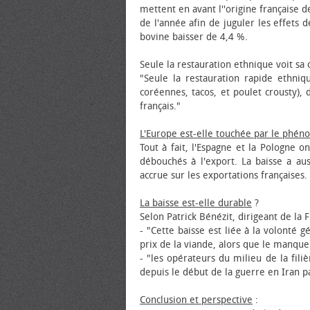
mettent en avant l''origine française 
de l'année afin de juguler les effets d
bovine baisser de 4,4 %.
Seule la restauration ethnique voit sa
"Seule la restauration rapide ethniq
coréennes, tacos, et poulet crousty),
français."
L'Europe est-elle touchée par le phé
Tout à fait, l'Espagne et la Pologne 
débouchés à l'export. La baisse a a
accrue sur les exportations françaises.
La baisse est-elle durable
?
Selon Patrick Bénézit, dirigeant de la FN
- "Cette baisse est liée à la volonté 
prix de la viande, alors que le manque
- "les opérateurs du milieu de la fili
depuis le début de la guerre en Iran p
Conclusion et perspective
: