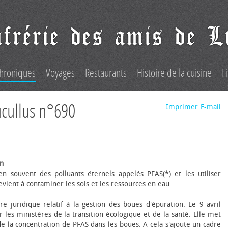
hroniques
Voyages
Restaurants
Histoire de la cuisine
F
ucullus n°690
Imprimer
E-mail
on
n souvent des polluants éternels appelés PFAS(*) et les utiliser
evient à contaminer les sols et les ressources en eau.
e juridique relatif à la gestion des boues d'épuration. Le 9 avril
r les ministères de la transition écologique et de la santé. Elle met
la concentration de PFAS dans les boues. A cela s'ajoute un cadre