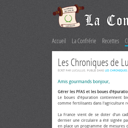
Accueil
La Confrérie
Recettes
C
Les Chroniques de L
ÉCRIT PAR LUCULLUS. PUBLIÉ DANS
LES CHRONIQUES
.
Amis gourmands bonjour,
Gérer les PFAS et les boues d'épurati
Le boues d'épuration contiennent bie
comme fertilisants dans l'agriculture r
La France vient de se doter d'un cadr
dernier une circulaire a été signée pa
en place un programme de mesures de 