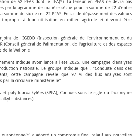
ation de 52 PFAS dont le TFA(*). La teneur en PFAS ne devra pas
es par kilogramme de matière sèche pour la somme de 22 d'entre
a somme de six de ces 22 PFAS. En cas de dépassement des valeurs
impropre à leur utilisation en milieu agricole et devront être
joint de l'IGEDD (Inspection générale de l'environnement et du
Conseil général de l'alimentation, de l'agriculture et des espaces
e de la Wallonie
onnement indique avoir lancé à l'été 2025, une campagne d'analyses
roduction nationale. Le groupe indique que : "Conduite dans des
ndants, cette campagne révèle que 97 % des flux analysés sont
par la circulaire ministérielle".
s et polyfluoroalkylées (SPFA), Connues sous le sigle ou l'acronyme
oalkyl substances).
on européenne(*) a adopté un compromis final relatif aux nouvelles