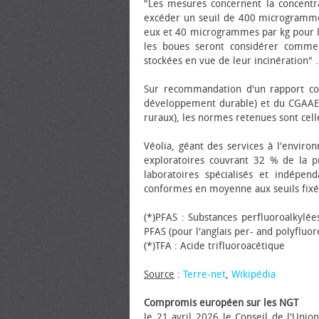
"Les mesures concernent la concentr
excéder un seuil de 400 microgramm
eux et 40 microgrammes par kg pour l
les boues seront considérer comme 
stockées en vue de leur incinération" .
Sur recommandation d'un rapport con
développement durable) et du CGAAER (
ruraux), les normes retenues sont cell
Véolia, géant des services à l'envir
exploratoires couvrant 32 % de la p
laboratoires spécialisés et indépe
conformes en moyenne aux seuils fixés 
(*)PFAS : Substances perfluoroalkylée
PFAS (pour l'anglais per- and polyfluor
(*)TFA : Acide trifluoroacétique
Source
:
Terre-net
,
Wikipédia
Compromis européen sur les NGT
le 21 avril 2026 le Conseil de l'Uni