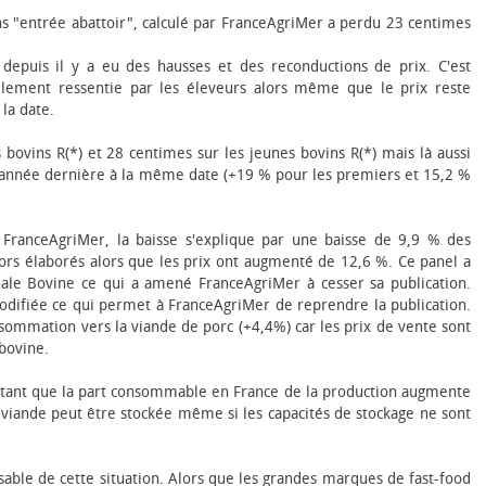
s "entrée abattoir", calculé par FranceAgriMer a perdu 23 centimes
depuis il y a eu des hausses et des reconductions de prix. C'est
ellement ressentie par les éleveurs alors même que le prix reste
 la date.
 bovins R(*) et 28 centimes sur les jeunes bovins R(*) mais là aussi
 l'année dernière à la même date (+19 % pour les premiers et 15,2 %
 FranceAgriMer, la baisse s'explique par une baisse de 9,9 % des
hors élaborés alors que les prix ont augmenté de 12,6 %. Ce panel a
nale Bovine ce qui a amené FranceAgriMer à cesser sa publication.
odifiée ce qui permet à FranceAgriMer de reprendre la publication.
nsommation vers la viande de porc (+4,4%) car les prix de vente sont
 bovine.
urtant que la part consommable en France de la production augmente
e viande peut être stockée même si les capacités de stockage ne sont
sable de cette situation. Alors que les grandes marques de fast-food