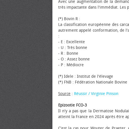
Avec une augmentation de la demande 
très impactante dans l'immédiat. Les p
(*) Bovin R :
La classification européenne des car
autrement appelé conformation, de l'a
:
- E : Excellente
- U : Très bonne
- R : Bonne
- O : Assez bonne
- P : Médiocre
(*) Idele : Institut de l'élevage
(*) FNB : Fédération Nationale Bovine
Source
:
Réussir / Virginie Pinson
Epizootie FCO-3
Il n'y a pas que la Dermatose Nodulai
atteint la France en 2024 après être 
C'est la cas pour Wouter de Praeter,