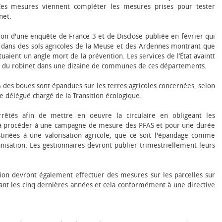
 Ces mesures viennent compléter les mesures prises pour tester
net.
ion d'une enquête de France 3 et de Disclose publiée en février qui
S dans des sols agricoles de la Meuse et des Ardennes montrant que
uaient un angle mort de la prévention. Les services de l’État avaintt
au du robinet dans une dizaine de communes de ces départements.
% des boues sont épandues sur les terres agricoles concernées, selon
e délégué chargé de la Transition écologique.
rêtés afin de mettre en œuvre la circulaire en obligeant les
n à procéder à une campagne de mesure des PFAS et pour une durée
tinées à une valorisation agricole, que ce soit l'épandage comme
anisation. Les gestionnaires devront publier trimestriellement leurs
tion devront également effectuer des mesures sur les parcelles sur
rant les cinq dernières années et cela conformément à une directive