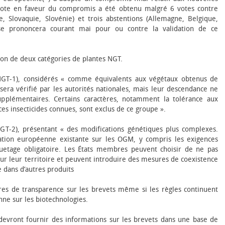
ote en faveur du compromis a été obtenu malgré 6 votes contre
e, Slovaquie, Slovénie) et trois abstentions (Allemagne, Belgique,
se prononcera courant mai pour ou contre la validation de ce
tion de deux catégories de plantes NGT.
(NGT-1), considérés « comme équivalents aux végétaux obtenus de
sera vérifié par les autorités nationales, mais leur descendance ne
pplémentaires. Certains caractères, notamment la tolérance aux
ces insecticides connues, sont exclus de ce groupe ».
NGT-2), présentant « des modifications génétiques plus complexes.
slation européenne existante sur les OGM, y compris les exigences
tiquetage obligatoire. Les États membres peuvent choisir de ne pas
sur leur territoire et peuvent introduire des mesures de coexistence
e dans d’autres produits
res de transparence sur les brevets même si les règles continuent
nne sur les biotechnologies.
evront fournir des informations sur les brevets dans une base de