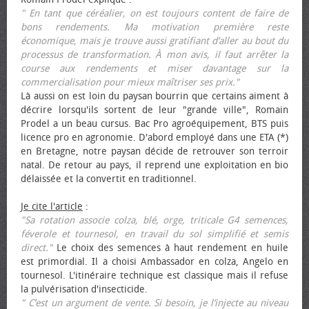
" En tant que céréalier, on est toujours content de faire de
bons rendements. Ma motivation première reste
économique, mais je trouve aussi gratifiant d’aller au bout du
processus de transformation. À mon avis, il faut arrêter la
course aux rendements et miser davantage sur la
commercialisation pour mieux maîtriser ses prix."
Là aussi on est loin du paysan bourrin que certains aiment à
décrire lorsqu'ils sortent de leur "grande ville", Romain
Prodel a un beau cursus. Bac Pro agroéquipement, BTS puis
licence pro en agronomie. D'abord employé dans une ETA (*)
en Bretagne, notre paysan décide de retrouver son terroir
natal. De retour au pays, il reprend une exploitation en bio
délaissée et la convertit en traditionnel.
Je cite l'article
:
"Sa rotation associe colza, blé, orge, triticale G4 semences,
féverole et tournesol, en travail du sol simplifié et semis
direct."
Le choix des semences à haut rendement en huile
est primordial. Il a choisi Ambassador en colza, Angelo en
tournesol. L'itinéraire technique est classique mais il refuse
la pulvérisation d'insecticide.
" C’est un argument de vente. Si besoin, je l’injecte au niveau