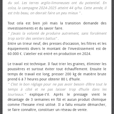
du sol. Les terres argilo-limoneuses ont du potentiel. En
colza, la campagne 2024-2025 atteint 44 q/ha. Cette année, il
est très beau, on devrait faire un peu mieux "
.
Tout cela est bien joli mais la transition demande des
investissements et du savoir faire.
" J’avais la volonté de produire autrement, sans forcément
trop sortir des sentiers battus"
.
Entre un trieur neuf, des presses d'occasion, les filtres et les
équipements divers le montant de l'investissement est de
60.000 €. L'atelier est entré en production en 2024.
Le travail est technique. Il faut trier les graines, éliminer les
poussières et surtout éviter tout échauffement. Ensuite le
temps de travail est long, presser 200 kg de matière brute
prend 6 à 7 heures pour obtenir 80 L d'huile.
" C’est le bon réglage pour ne pas avoir besoin d’être tout le
temps à côté et ne pas laisser trop d’huile dans les
tourteaux."
explique-t'il. Après le pressage vient le
décantage de 3 semaines en fût et aucun produit chimique
comme l'hexane n'est utilisé. Il a fallu ensuite démarcher,
se faire connaître, constituer un réseau de vente.