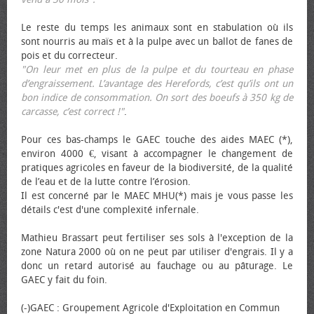
Le reste du temps les animaux sont en stabulation où ils
sont nourris au maïs et à la pulpe avec un ballot de fanes de
pois et du correcteur.
"On leur met en plus de la pulpe et du tourteau en phase
d’engraissement. L’avantage des Herefords, c’est qu’ils ont un
bon indice de consommation. On sort des bœufs à 350 kg de
carcasse, c’est correct !"
.
Pour ces bas-champs le GAEC touche des aides MAEC (*),
environ 4000 €, visant à accompagner le changement de
pratiques agricoles en faveur de la biodiversité, de la qualité
de l’eau et de la lutte contre l’érosion.
Il est concerné par le MAEC MHU(*) mais je vous passe les
détails c'est d'une complexité infernale.
Mathieu Brassart peut fertiliser ses sols à l'exception de la
zone Natura 2000 où on ne peut par utiliser d'engrais. Il y a
donc un retard autorisé au fauchage ou au pâturage. Le
GAEC y fait du foin.
(-)GAEC : Groupement Agricole d'Exploitation en Commun