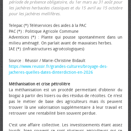
période de présence obligatoire, du 1er mars au 31 août pour
les jachères herbacées classiques et du 15 avril au 15 octobre
pour les jachères mellifères.
Telepac (*) Téléservices des aides à la PAC
PAC (*) : Politique Agricole Commune
Adventices (*) : Plante qui pousse spontanément dans un
milieu aménagé. On parlait avant de mauvaises herbes.
IAE (*) :(infrastructures agroécologiques)
Source : Réussir / Marie-Christine Bidault
https://www.reussir.fr/grandes-cultures/broyage-des-
jacheres-quelles-dates-dinterdiction-en-2026
Méthanisation et crise pétrolière
La méthanisation est un procédé permettant d'obtenir du
biogaz à partir des lisiers ou des résidus de récoltes. Ce n'est
pas le métier de base des agriculteurs mais ils peuvent
trouver là une valorisation supplémentaire à leur travail et
retrouver une rentabilité bien souvent perdue.
C'est une affaire collective. Les investissements étant assez
lourds, bien souvent ce sont plusieurs agriculteurs qui se