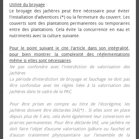
Utilité du broyage
:
Le broyage des jachères peut être nécessaire pour éviter
l'installation d'adventices (*) ou la fermeture du couvert. Les
couverts sont des plantations permanentes ou temporaires
entre des plantations. Cela évite la concurrence en eau et
nutriments avec la culture suivante.
Pour le point suivant je cite l'article dans son intégralité,
pour bien montrer la complexité des réglementations
même si elles sont nécessaires
.
Ne pas confondre avec l'interdiction de valorisation des
jachères
La période d’interdiction de broyage et fauchage ne doit pas
être confondue avec les règles liées à la valorisation des
jachères dans le cadre de la PAC.
Pour être prises en compte au titre de l'écorégime, les
jachères doivent être déclarées IAE(*) . Si elles sont en place
depuis plus de 5 ans, cela évite également leur conversion en
prairies permanentes. Pour être déclarée IAE, une jachère ne
doit faire l'objet d’aucune valorisation (pâture ou fauche) et
d'aucun traitement phytosanitaire sur l'ensemble de la