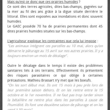
Mais qu'est ce donc que ces prairies humides
?
Ce sont des terres agricoles, dites bas-champs, gagnées sur
la mer au fil des ans grâce à la digue située derrière le
littoral. Elles sont exposées aux inondations et donc souvent
humides.
Le GAEC possède 70 ha de prairies permanentes dont 45
dites prairies humides situées sur les bas-champs.
L'agriculteur explique les contraintes que cela lui impose
:
"Les animaux intègrent ces parcelles au 10 mai, alors qu’on
démarre le pâturage au 15 avril sur nos autres prairies. Il y a
toujours environ un mois de décalage".
Outre le décalage dans le temps il existe des problèmes
sanitaires liés à ces terrains. Effectivement ils présentent
des risques parasitaires ce qui oblige à certaines
précautions. Mathieu Brassart n'y met que les bœufs.
"On les sort début mai. Ils ont 15 mois à peu près lors de
leur première saison dehors. Et on les rentre entre le 15
octobre et le 1er novembre. Il ne faut pas trop tarder sinon
la bétaillère ne rentre plus dans les parcelles à cause de
l’humidité. Ils font une deuxième saison de pâturage et on les
vend à 30 mois".