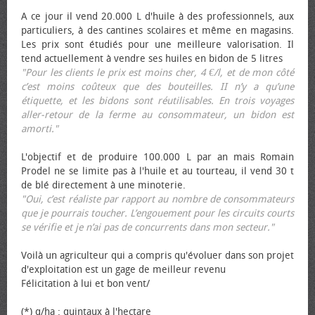
A ce jour il vend 20.000 L d'huile à des professionnels, aux
particuliers, à des cantines scolaires et même en magasins.
Les prix sont étudiés pour une meilleure valorisation. Il
tend actuellement à vendre ses huiles en bidon de 5 litres
"Pour les clients le prix est moins cher, 4 €/l, et de mon côté
c’est moins coûteux que des bouteilles. II n’y a qu’une
étiquette, et les bidons sont réutilisables. En trois voyages
aller-retour de la ferme au consommateur, un bidon est
amorti."
L'objectif et de produire 100.000 L par an mais Romain
Prodel ne se limite pas à l'huile et au tourteau, il vend 30 t
de blé directement à une minoterie.
"Oui, c’est réaliste par rapport au nombre de consommateurs
que je pourrais toucher. L’engouement pour les circuits courts
se vérifie et je n’ai pas de concurrents dans mon secteur."
Voilà un agriculteur qui a compris qu'évoluer dans son projet
d'exploitation est un gage de meilleur revenu
Félicitation à lui et bon vent/
(*) q/ha : quintaux à l'hectare