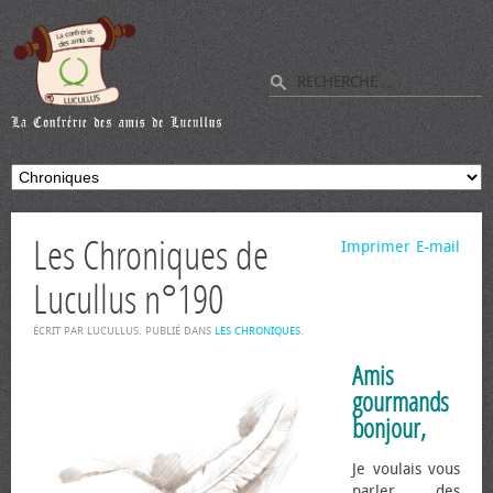
Les Chroniques de
Imprimer
E-mail
Lucullus n°190
ÉCRIT PAR LUCULLUS. PUBLIÉ DANS
LES CHRONIQUES
.
Amis
gourmands
bonjour,
Je voulais vous
parler des