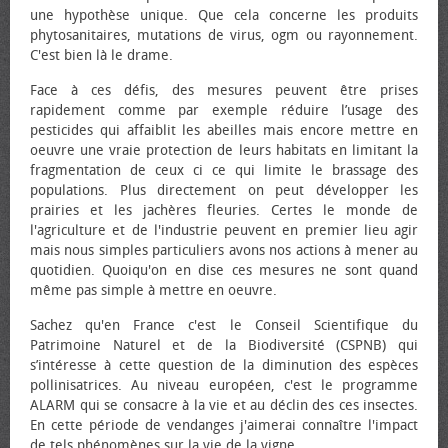
une hypothèse unique. Que cela concerne les produits
phytosanitaires, mutations de virus, ogm ou rayonnement.
C'est bien là le drame.
Face à ces défis, des mesures peuvent être prises
rapidement comme par exemple réduire l’usage des
pesticides qui affaiblit les abeilles mais encore mettre en
œuvre une vraie protection de leurs habitats en limitant la
fragmentation de ceux ci ce qui limite le brassage des
populations. Plus directement on peut développer les
prairies et les jachères fleuries. Certes le monde de
l'agriculture et de l'industrie peuvent en premier lieu agir
mais nous simples particuliers avons nos actions à mener au
quotidien. Quoiqu'on en dise ces mesures ne sont quand
même pas simple à mettre en œuvre.
Sachez qu'en France c'est le Conseil Scientifique du
Patrimoine Naturel et de la Biodiversité (CSPNB) qui
s’intéresse à cette question de la diminution des espèces
pollinisatrices. Au niveau européen, c'est le programme
ALARM qui se consacre à la vie et au déclin des ces insectes.
En cette période de vendanges j'aimerai connaître l'impact
de tels phénomènes sur la vie de la vigne