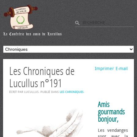
Les Chroniques de
Imprimer
E-mail
Lucullus n°191
ÉCRIT PAR LUCULLUS. PUBLIÉ DANS
LES CHRONIQUES
.
Amis
gourmands
bonjour,
Les vendanges
sont avec la