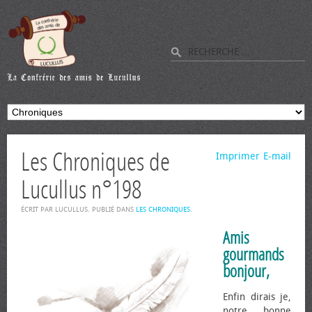
Les Chroniques de
Imprimer
E-mail
Lucullus n°198
ÉCRIT PAR LUCULLUS. PUBLIÉ DANS
LES CHRONIQUES
.
Amis
gourmands
bonjour,
Enfin dirais je,
notre bonne