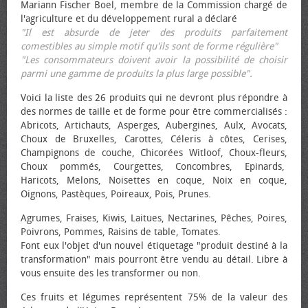
Mariann Fischer Boel, membre de la Commission chargé de
l'agriculture et du développement rural a déclaré
"Il est absurde de jeter des produits parfaitement
comestibles au simple motif qu'ils sont de forme régulière"
"Les consommateurs doivent avoir la possibilité de choisir
parmi une gamme de produits la plus large possible".
Voici la liste des 26 produits qui ne devront plus répondre à
des normes de taille et de forme pour être commercialisés :
Abricots, Artichauts, Asperges, Aubergines, Aulx, Avocats,
Choux de Bruxelles, Carottes, Céleris à côtes, Cerises,
Champignons de couche, Chicorées Witloof, Choux-fleurs,
Choux pommés, Courgettes, Concombres, Epinards,
Haricots, Melons, Noisettes en coque, Noix en coque,
Oignons, Pastèques, Poireaux, Pois, Prunes.
Agrumes, Fraises, Kiwis, Laitues, Nectarines, Pêches, Poires,
Poivrons, Pommes, Raisins de table, Tomates.
Font eux l'objet d'un nouvel étiquetage "produit destiné à la
transformation" mais pourront être vendu au détail. Libre à
vous ensuite des les transformer ou non.
Ces fruits et légumes représentent 75% de la valeur des