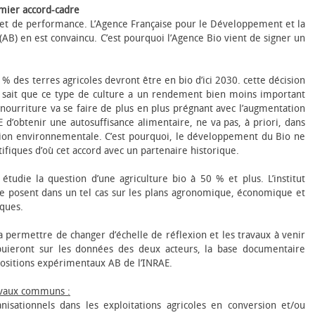
emier accord-cadre
 et de performance. L’Agence Française pour le Développement et la
(AB) en est convaincu. C’est pourquoi l’Agence Bio vient de signer un
% des terres agricoles devront être en bio d’ici 2030. cette décision
 sait que ce type de culture a un rendement bien moins important
 nourriture va se faire de plus en plus prégnant avec l’augmentation
E d’obtenir une autosuffisance alimentaire, ne va pas, à priori, dans
estion environnementale. C’est pourquoi, le développement du Bio ne
ntifiques d’où cet accord avec un partenaire historique.
tudie la question d’une agriculture bio à 50 % et plus. L’institut
i se posent dans un tel cas sur les plans agronomique, économique et
iques.
permettre de changer d’échelle de réflexion et les travaux à venir
puieront sur les données des deux acteurs, la base documentaire
positions expérimentaux AB de l’INRAE.
ravaux communs :
nisationnels dans les exploitations agricoles en conversion et/ou