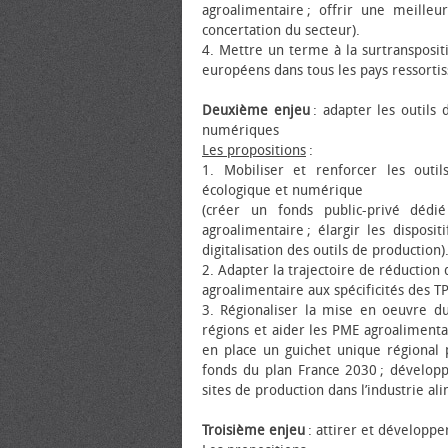
agroalimentaire ; offrir une meille
concertation du secteur).
4. Mettre un terme à la surtransposi
européens dans tous les pays ressortiss
Deuxième enjeu
: adapter les outils
numériques
Les propositions
:
1. Mobiliser et renforcer les outi
écologique et numérique
(créer un fonds public-privé dédi
agroalimentaire ; élargir les disposit
digitalisation des outils de production)
2. Adapter la trajectoire de réduction 
agroalimentaire aux spécificités des TP
3. Régionaliser la mise en œuvre d
régions et aider les PME agroalimenta
en place un guichet unique régional 
fonds du plan France 2030 ; développ
sites de production dans l’industrie ali
Troisième enjeu
: attirer et développe