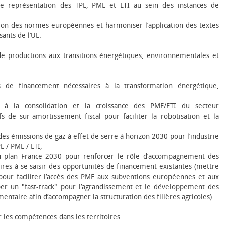
ure représentation des TPE, PME et ETI au sein des instances de
tion des normes européennes et harmoniser l’application des textes
ants de l’UE.
 de productions aux transitions énergétiques, environnementales et
ls de financement nécessaires à la transformation énergétique,
é à la consolidation et la croissance des PME/ETI du secteur
ifs de sur-amortissement fiscal pour faciliter la robotisation et la
.
des émissions de gaz à effet de serre à horizon 2030 pour l’industrie
E / PME / ETI,
u plan France 2030 pour renforcer le rôle d’accompagnement des
ires à se saisir des opportunités de financement existantes (mettre
pour faciliter l’accès des PME aux subventions européennes et aux
er un "fast-track" pour l’agrandissement et le développement des
mentaire afin d’accompagner la structuration des filières agricoles).
r les compétences dans les territoires