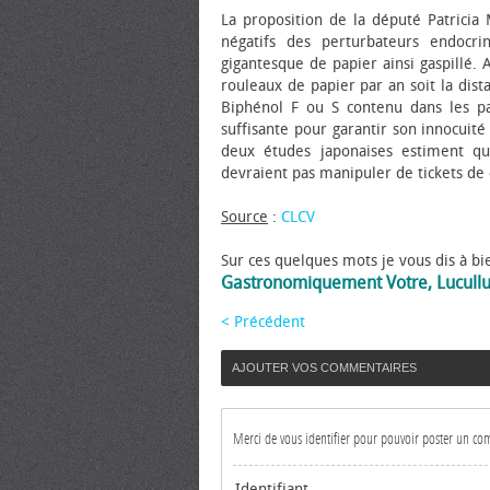
La proposition de la député Patricia M
négatifs des perturbateurs endocri
gigantesque de papier ainsi gaspillé. 
rouleaux de papier par an soit la dist
Biphénol F ou S contenu dans les pa
suffisante pour garantir son innocuit
deux études japonaises estiment que
devraient pas manipuler de tickets de 
Source
:
CLCV
Sur ces quelques mots je vous dis à bi
Gastronomiquement Votre, Lucull
< Précédent
AJOUTER VOS COMMENTAIRES
Merci de vous identifier pour pouvoir poster un c
Identifiant