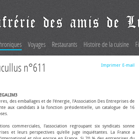
hroniques
Voyages
Restaurants
Histoire de la cuisine
F
ucullus n°611
Imprimer
E-mail
 EGALIM3
es, des emballages et de l’énergie, l’Association Des Entreprises de
nte aux candidats à la fonction présidentielle, un catalogue de 16
oses.
ions commerciales, l’association regroupant six syndicats sonne
rises et leurs perspectives qu’elle juge inquiétantes. La France a
international et plus encore en France. Si 70 % des entreprises du