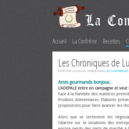
Accueil
La Confrérie
Recettes
C
Les Chroniques de L
ÉCRIT PAR LUCULLUS. PUBLIÉ DANS
LES CHRONIQUES
.
Amis gourmands bonjour,
L’ADEPALE entre en campagne et veut
Face à la flambée des matières premièr
Produits Alimentaires Elaborés prése
propositions pour faire avancer les ch
Alors que se terminent les négociat
l’alarme sur la situations des entrep
encore perdu des parts de marché à l’