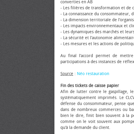
converties en AB
- Les filières de transformation et de
- La connaissance du consommateur, de
- La dimension territoriale de l’organ
- Les impacts environnementaux et cli
- Les dynamiques des marchés et leur
- La sécurité et l’autonomie alimentair
- Les mesures et les actions de politi
Au final l’accord permet de mett
participations à des instances de réfl
Source
:
Néo restauration
Fin des tickets de caisse papier
Afin de lutter contre le gaspillage, l
systématiquement imprimés. Le CLCV
défense du consommateur, pense que c
dans de nombreux commerces ou banqu
bien le dire, finit bien souvent à la p
comme on le voit souvent aux pompes
qu’à la demande du client.