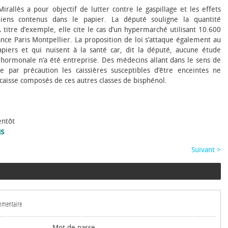
irallès a pour objectif de lutter contre le gaspillage et les effets
niens contenus dans le papier. La député souligne la quantité
A titre d’exemple, elle cite le cas d’un hypermarché utilisant 10.600
ance Paris Montpellier. La proposition de loi s’attaque également au
piers et qui nuisent à la santé car, dit la député, aucune étude
é hormonale n’a été entreprise. Des médecins allant dans le sens de
 par précaution les caissières susceptibles d’être enceintes ne
caisse composés de ces autres classes de bisphénol.
entôt
us
Suivant >
ommentaire
Mot de passe