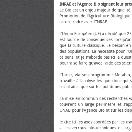
INRAE et l’Agence Bio signent leur pr
Le Bio est un enjeu majeur de qualité
Promotion de l'Agriculture Biologique 
accord cadre avec l’INRAE.
L’Union Européen (UE) a décidé que 25 
est lourde de conséquences lorsqu’on
que la culture classique. Le besoin en
des populations. La nécessité pour l’U
ce sens, et je n’aborde pas ici la qu
pourra se faire qu’avec l’aide des scie
L’Inrae, via son programme Metabio, é
travaille à l’analyse les questions qu
social ainsi que sur les politiques publ
La mise en commun des recherches va 
couvrent un large périmètre et s’ap
ONAB pour l’Agence Bio et sur les dis
Je cite ici les axes abordées par les t
- Les verrous bio-techniques et orga