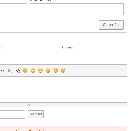
S'identifier
il:
Site web:
Localiser