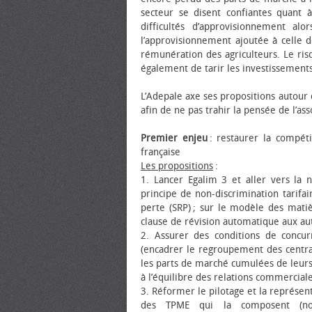
secteur se disent confiantes quant 
difficultés d’approvisionnement al
l’approvisionnement ajoutée à celle de
rémunération des agriculteurs. Le risq
également de tarir les investissements
L’Adepale axe ses propositions autour 
afin de ne pas trahir la pensée de l’ass
Premier enjeu
: restaurer la compéti
française
Les propositions
:
1. Lancer Egalim 3 et aller vers la n
principe de non-discrimination tarifa
perte (SRP) ; sur le modèle des matiè
clause de révision automatique aux aut
2. Assurer des conditions de concur
(encadrer le regroupement des centrale
les parts de marché cumulées de leurs
à l’équilibre des relations commerciale
3. Réformer le pilotage et la représent
des TPME qui la composent (nomm