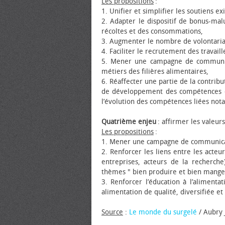
Les propositions
:
1. Unifier et simplifier les soutiens e
2. Adapter le dispositif de bonus-malu
récoltes et des consommations,
3. Augmenter le nombre de volontariats
4. Faciliter le recrutement des travail
5. Mener une campagne de communicat
métiers des filières alimentaires,
6. Réaffecter une partie de la contrib
de développement des compétences des
l’évolution des compétences liées no
Quatrième enjeu
: affirmer les valeur
Les propositions
:
1. Mener une campagne de communicati
2. Renforcer les liens entre les acteu
entreprises, acteurs de la recherch
thèmes " bien produire et bien mange
3. Renforcer l’éducation à l’aliment
alimentation de qualité, diversifiée et
Source
:
Le monde du surgelé
/ Aubry 