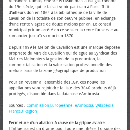
Alexandre Dumas, célèbre écrivain mais aussi gastronome
du 19e siècle, qui le faisait venir par train à Paris. Il fit
d'ailleurs don en 1864 à la bibliothèque de la ville de
Cavaillon de la totalité de son œuvre publiée, en échange
d'une rente viagère de douze melons par an. Le conseil
municipal prit un arrêté en ce sens et la rente fut servie au
romancier jusqu'à sa mort en 1870.
Depuis 1999 le Melon de Cavaillon est une marque déposée
propriété du MIN de Cavaillon qui délègue au Syndicat des
Maîtres Melonniers la gestion de la production, la
commercialisation et la valorisation professionnelle des
melons issus de la zone géographique de production.
Pour en revenir à l'ensemble des IGP, ces nouvelles
appellations vont rejoindre la liste des 3646 produits déjà
protégés, disponible dans la database eAmbrosia. .
Sources
:
Commission Européenne
,
eAmbosia
,
Wikipédia
France3 Région
Fermeture d'un abattoir à cause de la grippe aviaire
L'Influenza est un drame pour toute une filière. Lorsque des