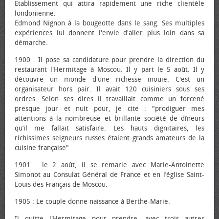
Etablissement qui attira rapidement une riche clientèle
londonienne.
Edmond Nignon à la bougeotte dans le sang. Ses multiples
expériences lui donnent l'envie d'aller plus loin dans sa
démarche.
1900 : Il pose sa candidature pour prendre la direction du
restaurant l'Hermitage à Moscou. Il y part le 5 août. Il y
découvre un monde d'une richesse inouïe. C'est un
organisateur hors pair. Il avait 120 cuisiniers sous ses
ordres. Selon ses dires il travaillait comme un forcené
presque jour et nuit pour, je cite : "prodiguer mes
attentions à la nombreuse et brillante société de dîneurs
qu’il me fallait satisfaire. Les hauts dignitaires, les
richissimes seigneurs russes étaient grands amateurs de la
cuisine française"
1901 : le 2 août, il se remarie avec Marie-Antoinette
Simonot au Consulat Général de France et en l’église Saint-
Louis des Français de Moscou.
1905 : Le couple donne naissance à Berthe-Marie.
Il quitte l'Hermitage pour prendre, avec trois autres