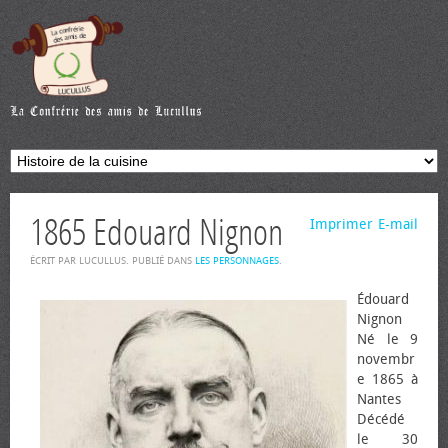
1865 Edouard Nignon
Imprimer
E-mail
ÉCRIT PAR LUCULLUS. PUBLIÉ DANS
LES PERSONNAGES
.
Édouard
Nignon
Né le 9
novembr
e 1865 à
Nantes
Décédé
le 30