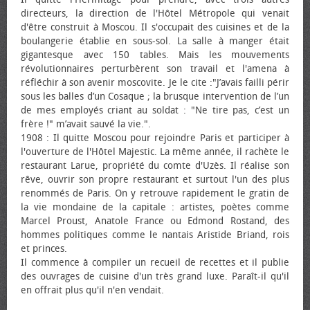
directeurs, la direction de l'Hôtel Métropole qui venait
d'être construit à Moscou. Il s'occupait des cuisines et de la
boulangerie établie en sous-sol. La salle à manger était
gigantesque avec 150 tables. Mais les mouvements
révolutionnaires perturbèrent son travail et l'amena à
réfléchir à son avenir moscovite. Je le cite :"J’avais failli périr
sous les balles d’un Cosaque ; la brusque intervention de l’un
de mes employés criant au soldat : "Ne tire pas, c’est un
frère !" m’avait sauvé la vie.".
1908 : Il quitte Moscou pour rejoindre Paris et participer à
l'ouverture de l'Hôtel Majestic. La même année, il rachète le
restaurant Larue, propriété du comte d'Uzès. Il réalise son
rêve, ouvrir son propre restaurant et surtout l'un des plus
renommés de Paris. On y retrouve rapidement le gratin de
la vie mondaine de la capitale : artistes, poètes comme
Marcel Proust, Anatole France ou Edmond Rostand, des
hommes politiques comme le nantais Aristide Briand, rois
et princes.
Il commence à compiler un recueil de recettes et il publie
des ouvrages de cuisine d'un très grand luxe. Paraît-il qu'il
en offrait plus qu'il n'en vendait.