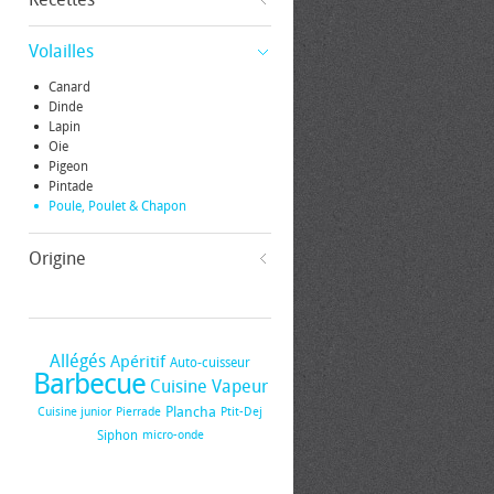
Volailles
Canard
Dinde
Lapin
Oie
Pigeon
Pintade
Poule, Poulet & Chapon
Origine
Allégés
Apéritif
Auto-cuisseur
Barbecue
Cuisine Vapeur
Plancha
Cuisine junior
Pierrade
Ptit-Dej
Siphon
micro-onde