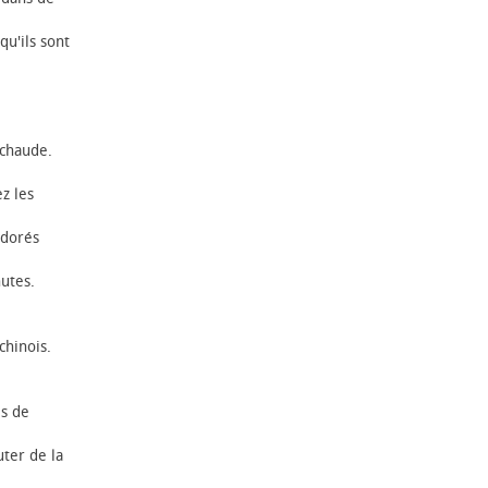
qu'ils sont
 chaude.
z les
 dorés
.
nutes.
chinois.
es de
uter de la