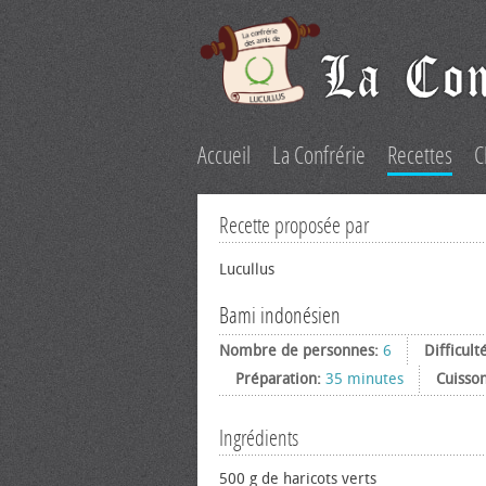
Accueil
La Confrérie
Recettes
C
Recette proposée par
Lucullus
Bami indonésien
Nombre de personnes:
6
Difficult
Préparation:
35 minutes
Cuisso
Ingrédients
500 g de haricots verts