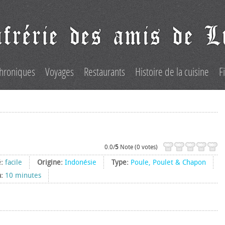
hroniques
Voyages
Restaurants
Histoire de la cuisine
F
0.0/
5
Note (0 votes)
é:
facile
Origine:
Indonésie
Type:
Poule, Poulet & Chapon
n:
10 minutes