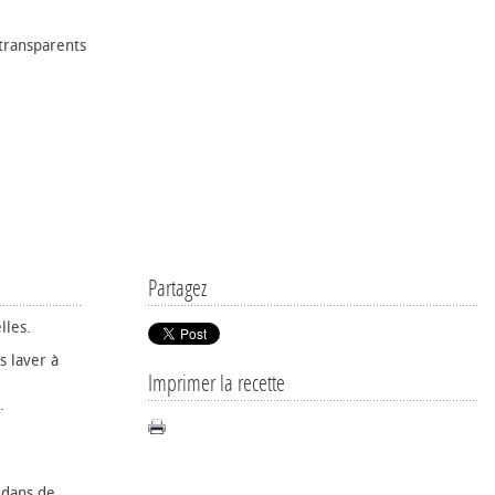
 transparents
Partagez
lles.
s laver à
Imprimer la recette
.
 dans de