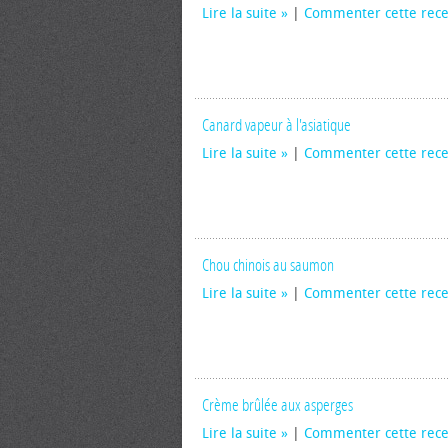
Lire la suite
|
Commenter cette rece
Canard vapeur à l'asiatique
Lire la suite
|
Commenter cette rece
Chou chinois au saumon
Lire la suite
|
Commenter cette rece
Crème brûlée aux asperges
Lire la suite
|
Commenter cette rece