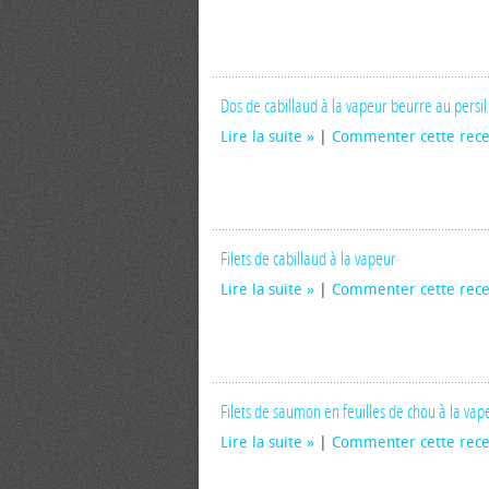
Dos de cabillaud à la vapeur beurre au persil
Lire la suite
|
Commenter cette rece
Filets de cabillaud à la vapeur
Lire la suite
|
Commenter cette rece
Filets de saumon en feuilles de chou à la vap
Lire la suite
|
Commenter cette rece