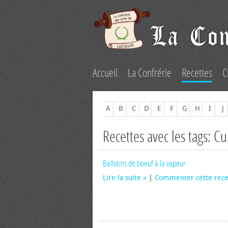
Accueil
La Confrérie
Recettes
C
A
B
C
D
E
F
G
H
I
J
Recettes avec les tags: C
Ballotins de boeuf à la vapeur
Lire la suite
|
Commenter cette rece