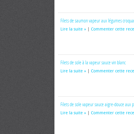
Filets de saumon vapeur aux légumes croqua
Lire la suite
|
Commenter cette rece
Filets de sole à la vapeur sauce vin blanc
Lire la suite
|
Commenter cette rece
Filets de sole vapeur sauce aigre-douce aux 
Lire la suite
|
Commenter cette rece