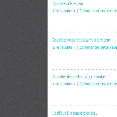
Bouchées à la vapeur
Lire la suite
|
Commenter cette rece
Bouchées au porc et sésame à la vapeur
Lire la suite
|
Commenter cette rece
Boulettes de cabillaud à la coriandre
Lire la suite
|
Commenter cette rece
Cabillaud à la compote de chou