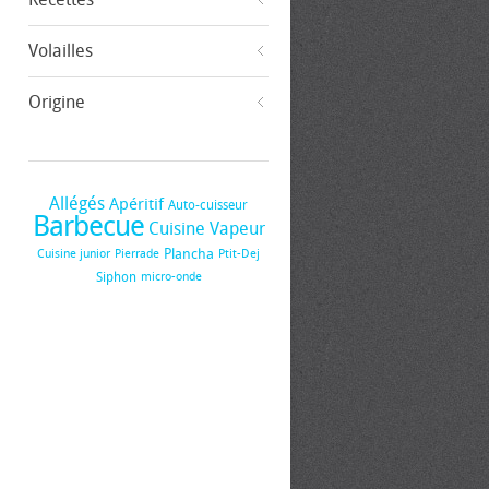
Volailles
Origine
Allégés
Apéritif
Auto-cuisseur
Barbecue
Cuisine Vapeur
Plancha
Cuisine junior
Pierrade
Ptit-Dej
Siphon
micro-onde