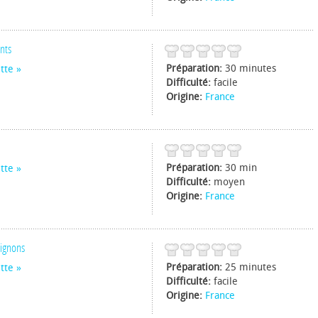
nts
Préparation:
30 minutes
tte
Difficulté:
facile
Origine:
France
Préparation:
30 min
tte
Difficulté:
moyen
Origine:
France
pignons
Préparation:
25 minutes
tte
Difficulté:
facile
Origine:
France