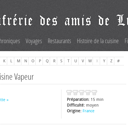
hroniques
Voyages
Restaurants
Histoire de la cuisine
F
K
L
M
N
O
P
Q
R
S
T
U
V
W
X
Y
Z
#
uisine Vapeur
Préparation:
15 min
tte
Difficulté:
moyen
Origine:
France