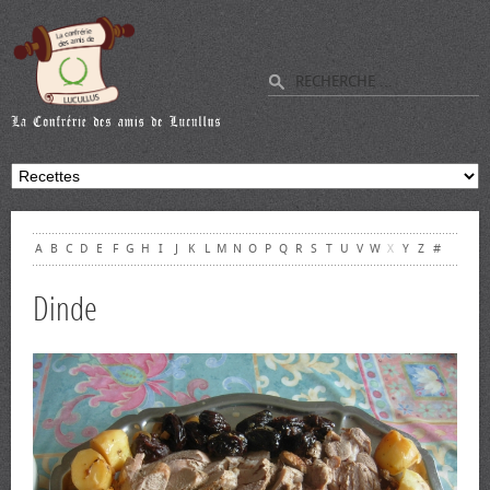
A
B
C
D
E
F
G
H
I
J
K
L
M
N
O
P
Q
R
S
T
U
V
W
X
Y
Z
#
Dinde