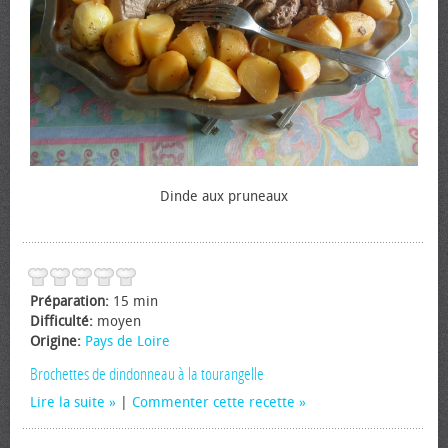
Dinde aux pruneaux
Préparation:
15 min
Difficulté:
moyen
Origine:
Pays de Loire
Brochettes de dindonneau à la tourangelle
Lire la suite
|
Commenter cette recette