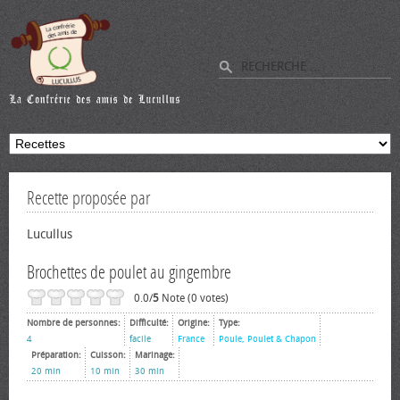
Recette proposée par
Lucullus
Brochettes de poulet au gingembre
0.0/
5
Note (0 votes)
Nombre de personnes:
Difficulté:
Origine:
Type:
4
facile
France
Poule, Poulet & Chapon
Préparation:
Cuisson:
Marinage:
20 min
10 min
30 min