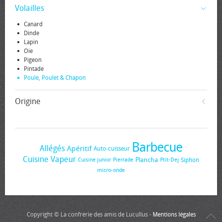
Volailles
Canard
Dinde
Lapin
Oie
Pigeon
Pintade
Poule, Poulet & Chapon
Origine
Barbecue
Allégés
Apéritif
Auto-cuisseur
Cuisine Vapeur
Plancha
Siphon
Cuisine junior
Pierrade
Ptit-Dej
micro-onde
Copyright © La confrérie des amis de Lucullus -
Mentions légales