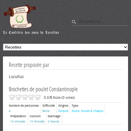
Recette proposée par
Lucullus
Brochettes de poulet Constantinople
0.0/
5
Note (0 votes)
Nombre de personnes:
Difficulté:
Origine:
Type:
4
facile
Turquie
Poule, Poulet & Chapon
Préparation:
Cuisson:
Marinage:
10 minutes
15 minutes
3 heures