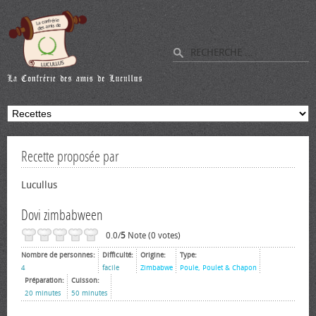
Recette proposée par
Lucullus
Dovi zimbabween
0.0/
5
Note (0 votes)
Nombre de personnes:
Difficulté:
Origine:
Type:
4
facile
Zimbabwe
Poule, Poulet & Chapon
Préparation:
Cuisson:
20 minutes
50 minutes