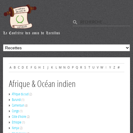
A
B
C
D
E
F
G
H
I
J
K
L
M
N
O
P
Q
R
S
T
U
V
W
X
Y
Z
#
Afrique & Océan indien
Afrique du sud
(2)
Burundi
(1)
Cameroun
(4)
Congo
(1)
Côte d'Ivoire
(2)
Ethiopie
(1)
Kenya
(2)