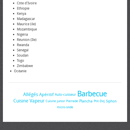
Côte d'Ivoire
Ethiopie
Kenya
Madagascar
Maurice (ile)
Mozambique
Nigéria
Réunion (Ile)
Rwanda
Sénégal
Soudan
Togo
Zimbabwe
Océanie
Barbecue
Allégés
Apéritif
Auto-cuisseur
Cuisine Vapeur
Plancha
Siphon
Cuisine junior
Pierrade
Ptit-Dej
micro-onde