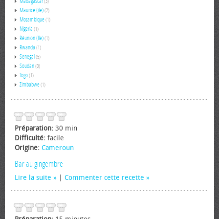
Madagascar
(3)
Maurice (ile)
(2)
Mozambique
(1)
Nigéria
(1)
Réunion (Ile)
(1)
Rwanda
(1)
Sénégal
(5)
Soudan
(0)
Togo
(1)
Zimbabwe
(1)
Préparation:
30 min
Difficulté:
facile
Origine:
Cameroun
Bar au gingembre
Lire la suite
|
Commenter cette recette