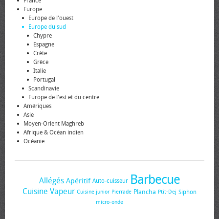
France
Europe
Europe de l'ouest
Europe du sud
Chypre
Espagne
Crète
Grèce
Italie
Portugal
Scandinavie
Europe de l'est et du centre
Amériques
Asie
Moyen-Orient Maghreb
Afrique & Océan indien
Océanie
Barbecue
Allégés
Apéritif
Auto-cuisseur
Cuisine Vapeur
Plancha
Siphon
Cuisine junior
Pierrade
Ptit-Dej
micro-onde