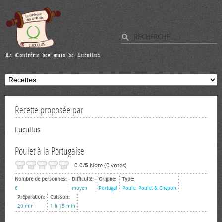
Recette proposée par
Lucullus
Poulet à la Portugaise
0.0/
5
Note (0 votes)
Nombre de personnes:
Difficulté:
Origine:
Type:
6
moyen
Portugal
Poule, Poulet & Chapon
Préparation:
Cuisson:
20 min
1 h 15 min