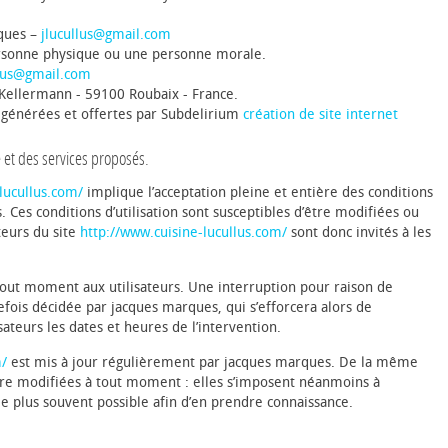
ques –
jlucullus@gmail.com
ersonne physique ou une personne morale.
llus@gmail.com
ellermann - 59100 Roubaix - France.
s générées et offertes par Subdelirium
création de site internet
e et des services proposés.
lucullus.com/
implique l’acceptation pleine et entière des conditions
s. Ces conditions d’utilisation sont susceptibles d’être modifiées ou
teurs du site
http://www.cuisine-lucullus.com/
sont donc invités à les
tout moment aux utilisateurs. Une interruption pour raison de
fois décidée par jacques marques, qui s’efforcera alors de
teurs les dates et heures de l’intervention.
m/
est mis à jour régulièrement par jacques marques. De la même
tre modifiées à tout moment : elles s’imposent néanmoins à
er le plus souvent possible afin d’en prendre connaissance.