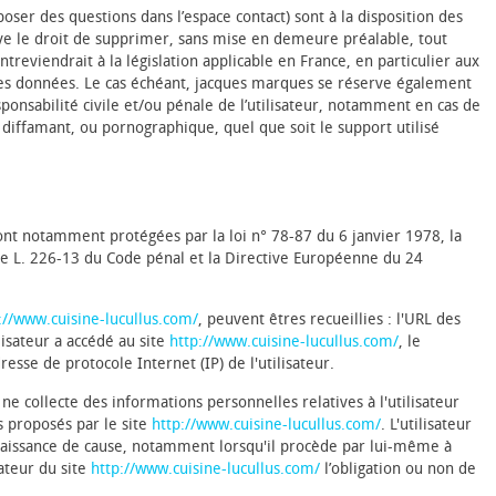
poser des questions dans l’espace contact) sont à la disposition des
rve le droit de supprimer, sans mise en demeure préalable, tout
reviendrait à la législation applicable en France, en particulier aux
 des données. Le cas échéant, jacques marques se réserve également
sponsabilité civile et/ou pénale de l’utilisateur, notamment en cas de
 diffamant, ou pornographique, quel que soit le support utilisé
ont notamment protégées par la loi n° 78-87 du 6 janvier 1978, la
cle L. 226-13 du Code pénal et la Directive Européenne du 24
://www.cuisine-lucullus.com/
, peuvent êtres recueillies : l'URL des
lisateur a accédé au site
http://www.cuisine-lucullus.com/
, le
dresse de protocole Internet (IP) de l'utilisateur.
e collecte des informations personnelles relatives à l'utilisateur
s proposés par le site
http://www.cuisine-lucullus.com/
. L'utilisateur
naissance de cause, notamment lorsqu'il procède par lui-même à
isateur du site
http://www.cuisine-lucullus.com/
l’obligation ou non de