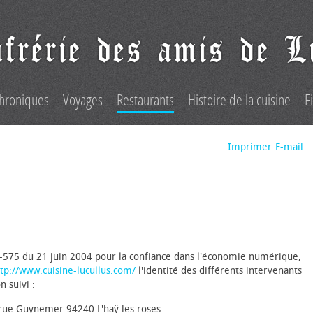
hroniques
Voyages
Restaurants
Histoire de la cuisine
F
Imprimer
E-mail
004-575 du 21 juin 2004 pour la confiance dans l'économie numérique,
tp://www.cuisine-lucullus.com/
l'identité des différents intervenants
n suivi :
 rue Guynemer 94240 L'haÿ les roses