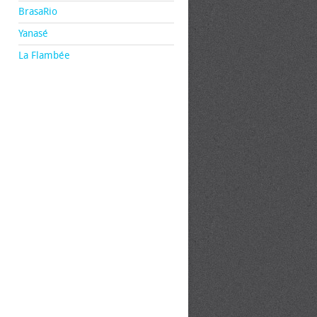
BrasaRio
Yanasé
La Flambée