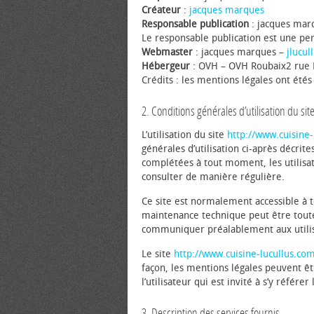
Créateur
:
jacques marques
Responsable publication
: jacques mar
Le responsable publication est une p
Webmaster
: jacques marques –
jlucu
Hébergeur
: OVH – OVH Roubaix2 rue K
Crédits : les mentions légales ont été
2. Conditions générales d’utilisation du sit
L’utilisation du site
http://www.cuisine-
générales d’utilisation ci-après décrite
complétées à tout moment, les utilisa
consulter de manière régulière.
Ce site est normalement accessible à 
maintenance technique peut être toute
communiquer préalablement aux utilisa
Le site
http://www.cuisine-lucullus.co
façon, les mentions légales peuvent ê
l’utilisateur qui est invité à s’y référ
3. Description des services fournis.