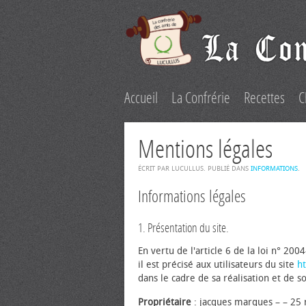
Accueil
La Confrérie
Recettes
C
Mentions légales
ÉCRIT PAR LUCULLUS. PUBLIÉ DANS
INFORMATIONS
.
Informations légales
1. Présentation du site.
En vertu de l'article 6 de la loi n° 2
il est précisé aux utilisateurs du site
ht
dans le cadre de sa réalisation et de so
Propriétaire
: jacques marques – – 25