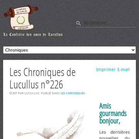
Les Chroniques de
Imprimer
E-mail
Lucullus n°226
ÉCRIT PAR LUCULLUS. PUBLIÉ DANS
LES CHRONIQUES
.
Amis
gourmands
bonjour,
Les dernières
nouvelles du