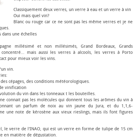
Classiquement deux verres, un verre à eau et un verre à vin
Oui mais quel vin?
Blanc ou rouge car ce ne sont pas les même verres et je ne
iques.
is dans une échelles
ampagne millésimé et non millésimés, Grand Bordeaux, Grands
 concentré... mais aussi les verres à alcools, les verres à Porto
act pour mieux voir les vins.
un vin.
ies:
, des cépages, des conditions météorologiques.
e vinification
volution du vin dans les tonneaux t les bouteilles.
e connait pas les molécules qui donnent tous les arômes du vin à
donnant un parfum de noix au vin jaune du Jura, et du 1,1,6-
ne une note de kérosène aux vieux rieslings, mais ils font figures
l, le verre de l'INAO, qui est un verre en forme de tulipe de 15 cm
ce en matière de dégustation.