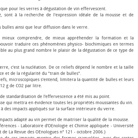
ique pour les verres à dégustation de vin effervescent.
, sont à la recherche de l'expression idéale de la mousse et de
s bulles ainsi que leur diffusion dans le verre.
de mieux comprendre, de mieux appréhender la formation et la
re pouvoir traduire ces phénomènes physico- biochimiques en termes
ble au plus grand nombre le plaisir de la dégustation de ce type de
verre, c'est la nucléation. De ce reliefs dépend le nombre et la taille
e et de la régularité du "train de bulles".
fs, microscopiques s'entend, limitera la quantité de bulles et leurs
12 g de CO2 par litre.
 de standardisation de l’effervescence a été mis au point.
sse qui mettra en évidence toutes les propriétés moussantes du vin.
à des impacts appliqués sur la surface intérieure du verre.
impacts adapté au vin permet de maitriser la qualité de la mousse.
nférences - Laboratoire d’Œnologie et Chimie appliquée - Université
t de La Revue des Œnologues n° 121 - octobre 2006.)