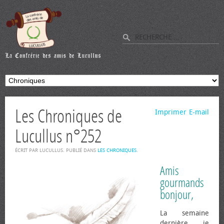
Les Chroniques de
Imprimer
E-mail
Lucullus n°252
ÉCRIT PAR LUCULLUS. PUBLIÉ DANS
LES CHRONIQUES
.
Amis
gourmands
bonjour,
La semaine
dernière je