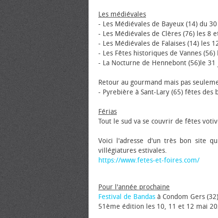
Les médiévales
- Les Médiévales de Bayeux (14) du 30 j
- Les Médiévales de Clères (76) les 8 et
- Les Médiévales de Falaises (14) les 1
- Les Fêtes historiques de Vannes (56) l
- La Nocturne de Hennebont (56)le 31 j
Retour au gourmand mais pas seuleme
- Pyrebière à Sant-Lary (65) fêtes des 
Férias
Tout le sud va se couvrir de fêtes votiv
Voici l'adresse d'un très bon site 
villégiatures estivales.
https://www.fetes-et-foires.com/
Pour l'année prochaine
Festival de Bandas
à Condom Gers (32
51ème édition les 10, 11 et 12 mai 20