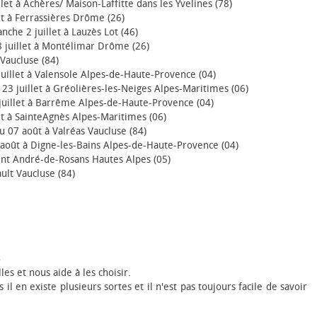
let à Achères/ Maison-Laffitte dans les Yvelines (78)
et à Ferrassières Drôme (26)
che 2 juillet à Lauzès Lot (46)
8 juillet à Montélimar Drôme (26)
 Vaucluse (84)
juillet à Valensole Alpes-de-Haute-Provence (04)
23 juillet à Gréolières-les-Neiges Alpes-Maritimes (06)
 juillet à Barrême Alpes-de-Haute-Provence (04)
et à SainteAgnès Alpes-Maritimes (06)
u 07 août à Valréas Vaucluse (84)
 août à Digne-les-Bains Alpes-de-Haute-Provence (04)
aint André-de-Rosans Hautes Alpes (05)
ult Vaucluse (84)
es et nous aide à les choisir.
il en existe plusieurs sortes et il n'est pas toujours facile de savoir