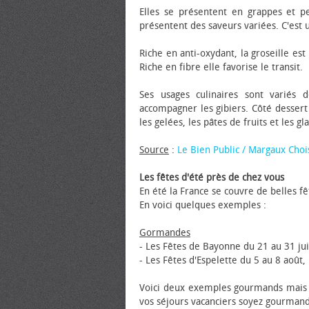
Elles se présentent en grappes et p
présentent des saveurs variées. C'est un
Riche en anti-oxydant, la groseille est
Riche en fibre elle favorise le transit.
Ses usages culinaires sont variés 
accompagner les gibiers. Côté dessert
les gelées, les pâtes de fruits et les gl
Source
:
Le Bien Public / Margaux Choi
Les fêtes d'été près de chez vous
En été la France se couvre de belles f
En voici quelques exemples :
Gormandes
- Les Fêtes de Bayonne du 21 au 31 ju
- Les Fêtes d'Espelette du 5 au 8 aoû
Voici deux exemples gourmands mais la
vos séjours vacanciers soyez gourman