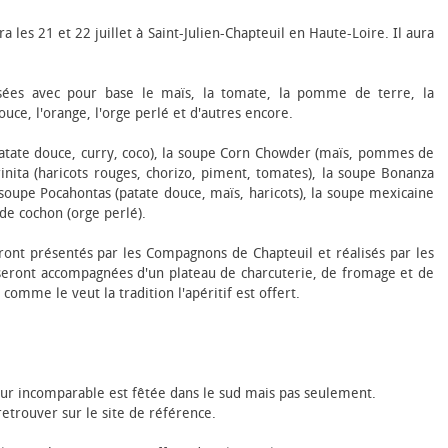
a les 21 et 22 juillet à Saint-Julien-Chapteuil en Haute-Loire. Il aura
isées avec pour base le maïs, la tomate, la pomme de terre, la
ouce, l'orange, l'orge perlé et d'autres encore.
patate douce, curry, coco), la soupe Corn Chowder (maïs, pommes de
Trinita (haricots rouges, chorizo, piment, tomates), la soupe Bonanza
 soupe Pocahontas (patate douce, maïs, haricots), la soupe mexicaine
 de cochon (orge perlé).
ront présentés par les Compagnons de Chapteuil et réalisés par les
 seront accompagnées d'un plateau de charcuterie, de fromage et de
comme le veut la tradition l'apéritif est offert.
odeur incomparable est fêtée dans le sud mais pas seulement.
 retrouver sur le site de référence.