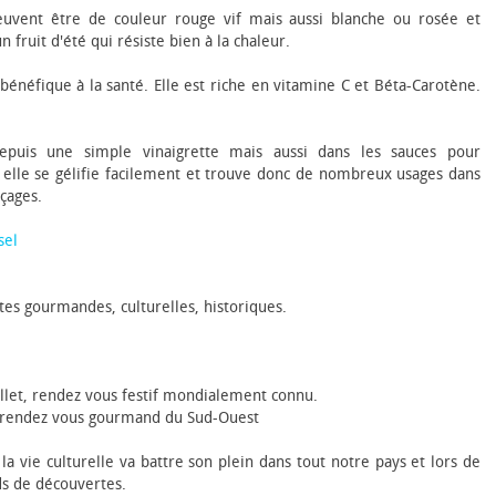
euvent être de couleur rouge vif mais aussi blanche ou rosée et
 fruit d'été qui résiste bien à la chaleur.
 bénéfique à la santé. Elle est riche en vitamine C et Béta-Carotène.
depuis une simple vinaigrette mais aussi dans les sauces pour
 elle se gélifie facilement et trouve donc de nombreux usages dans
açages.
sel
êtes gourmandes, culturelles, historiques.
illet, rendez vous festif mondialement connu.
t, rendez vous gourmand du Sud-Ouest
 vie culturelle va battre son plein dans tout notre pays et lors de
ds de découvertes.