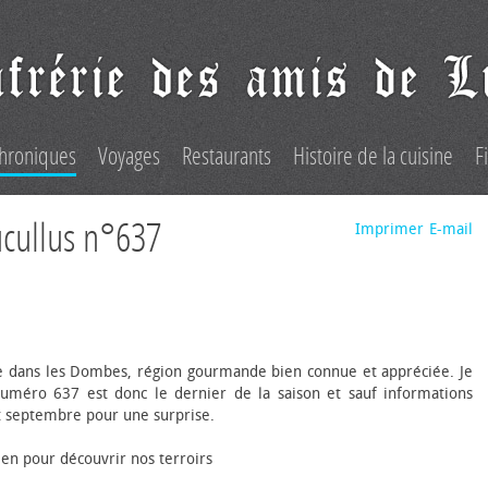
hroniques
Voyages
Restaurants
Histoire de la cuisine
F
ucullus n°637
Imprimer
E-mail
ée dans les Dombes, région gourmande bien connue et appréciée. Je
uméro 637 est donc le dernier de la saison et sauf informations
ut septembre pour une surprise.
ien pour découvrir nos terroirs