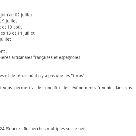
uin au 02 juillet
 9 juillet
2 et 13 août
es 13 et 14 juillet
uillet
nt :
bières artisanales françaises et espagnoles
es et de férias où il n'y a pas que les "toros".
qui vous permettra de connaître les évènements à venir dans vos
)
24 !Source : Recherches multiples sur le net