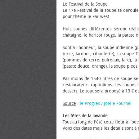
Le Festival de la Soupe
Le 17e Festival de la soupe se dérouler
pour thème le Far-west.
Huit soupes différentes seront réal
châtaigne, le haricot rouge, la patate d
Sont à l'honneur, la soupe indienne (
terre, lardons, ciboulette), la soupe 
(pommes de terre, poireaux, lard), la
(patate douce, orange), la soupe pieds
Pas moins de 1540 litres de soupe se
restaurateurs capitoliens. Les soupes
dessert. Le tout sera proposé à 13 € et 
Source
:
le Progrès / Joëlle Fournel
Les fêtes de la lavande
Tout au long de l'été cette fleur à l'
Voici des dates mais les détails sont à