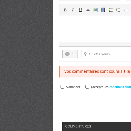
0
Vos commentaires sont soumis à la 
S'abonner
J'accepte les
conditions d'uti
COMMENTAIRES