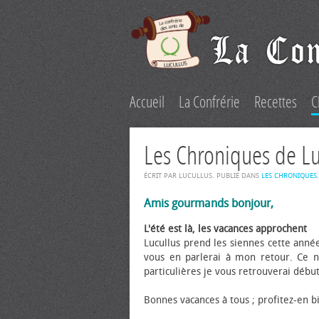
Accueil
La Confrérie
Recettes
C
Les Chroniques de L
ÉCRIT PAR LUCULLUS. PUBLIÉ DANS
LES CHRONIQUES
.
Amis gourmands bonjour,
L'été est là, les vacances approchent
Lucullus prend les siennes cette ann
vous en parlerai à mon retour. Ce n
particulières je vous retrouverai déb
Bonnes vacances à tous ; profitez-en b