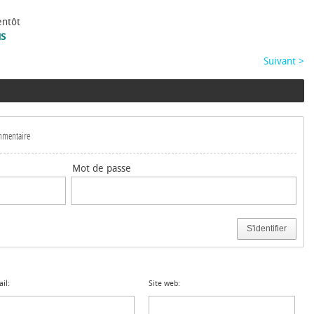
entôt
us
Suivant >
ommentaire
Mot de passe
S'identifier
il:
Site web: