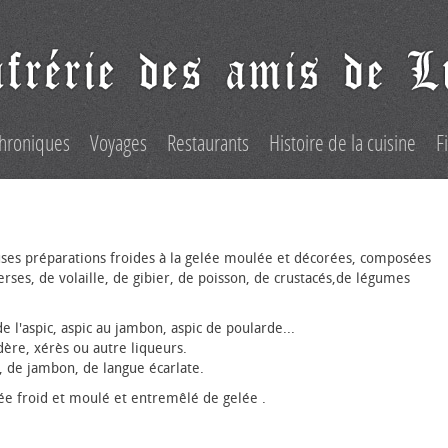
hroniques
Voyages
Restaurants
Histoire de la cuisine
F
ses préparations froides à la gelée moulée et décorées, composées
erses, de volaille, de gibier, de poisson, de crustacés,de légumes
l'aspic, aspic au jambon, aspic de poularde...
ère, xérès ou autre liqueurs.
, de jambon, de langue écarlate.
ée froid et moulé et entremêlé de gelée .