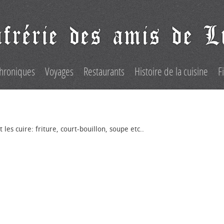
hroniques
Voyages
Restaurants
Histoire de la cuisine
F
les cuire: friture, court-bouillon, soupe etc..