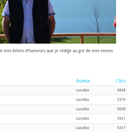
nt mes billets d'humeurs que je rédige au gré de mes envies
Auteur
Clics
Lucullus
4938
Lucullus
5310
Lucullus
5639
Lucullus
5921
Lucullus
5317