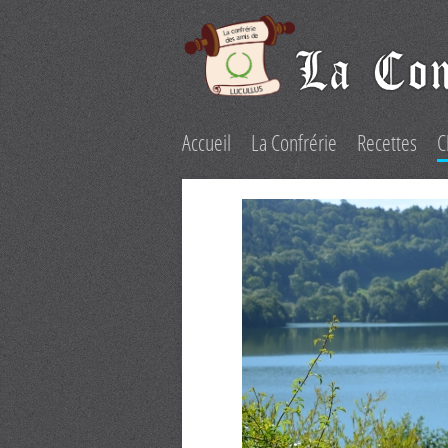
Accueil
La Confrérie
Recettes
C