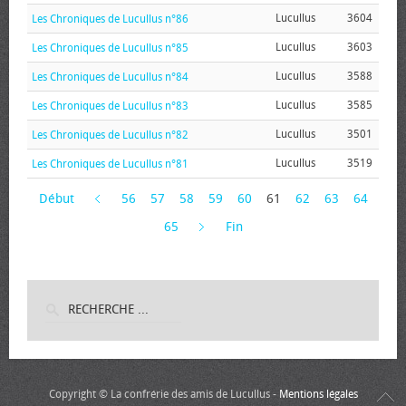
Lucullus
3604
Les Chroniques de Lucullus n°86
Lucullus
3603
Les Chroniques de Lucullus n°85
Lucullus
3588
Les Chroniques de Lucullus n°84
Lucullus
3585
Les Chroniques de Lucullus n°83
Lucullus
3501
Les Chroniques de Lucullus n°82
Lucullus
3519
Les Chroniques de Lucullus n°81
«
Début
56
57
58
59
60
61
62
63
64
»
65
Fin
Copyright © La confrérie des amis de Lucullus -
Mentions légales