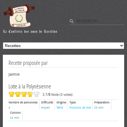
Recette proposée par
Jaimie
Lotte à la Polynésienne
3.7/
5
Note (3 votes)
Nombre de personnes:
Difficulté:
Origine:
Type:
Préparation:
4
moyen
Tahiti
Poissons de mer
20 min
Cuisson:
25 min