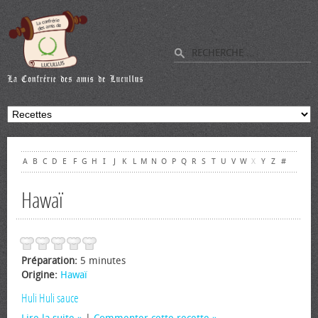
A
B
C
D
E
F
G
H
I
J
K
L
M
N
O
P
Q
R
S
T
U
V
W
X
Y
Z
#
Hawaï
Préparation:
5 minutes
Origine:
Hawaï
Huli Huli sauce