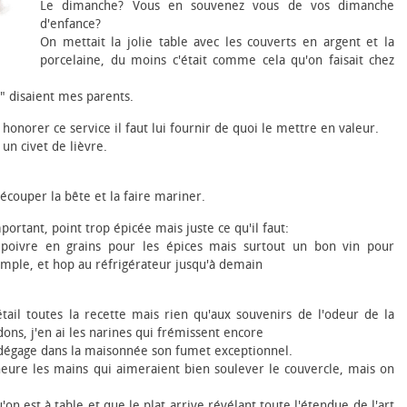
Le dimanche? Vous en souvenez vous de vos dimanche
d'enfance?
On mettait la jolie table avec les couverts en argent et la
porcelaine, du moins c'était comme cela qu'on faisait chez
e" disaient mes parents.
 honorer ce service il faut lui fournir de quoi le mettre en valeur.
un civet de lièvre.
 découper la bête et la faire mariner.
rtant, point trop épicée mais juste ce qu'il faut:
, poivre en grains pour les épices mais surtout un bon vin pour
ple, et hop au réfrigérateur jusqu'à demain
tail toutes la recette mais rien qu'aux souvenirs de l'odeur de la
dons, j'en ai les narines qui frémissent encore
i dégage dans la maisonnée son fumet exceptionnel.
'heure les mains qui aimeraient bien soulever le couvercle, mais on
'on est à table et que le plat arrive révélant toute l'étendue de l'art