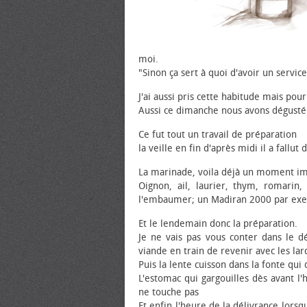
moi.
"Sinon ça sert à quoi d'avoir un servic
J'ai aussi pris cette habitude mais pour
Aussi ce dimanche nous avons dégusté 
Ce fut tout un travail de préparation
la veille en fin d'après midi il a fallut
La marinade, voila déjà un moment impo
Oignon, ail, laurier, thym, romarin
l'embaumer; un Madiran 2000 par exem
Et le lendemain donc la préparation.
Je ne vais pas vous conter dans le dé
viande en train de revenir avec les lar
Puis la lente cuisson dans la fonte qu
L'estomac qui gargouilles dès avant l
ne touche pas
Et enfin l'heure de la délivrance lorsqu