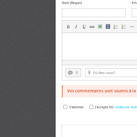
Nom (Requis):
Ema
0
Vos commentaires sont soumis à la 
S'abonner
J'accepte les
conditions d'uti