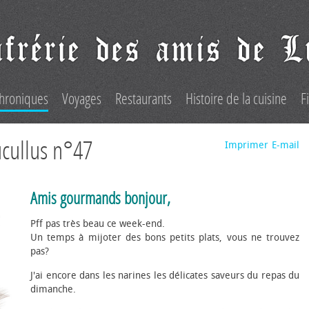
hroniques
Voyages
Restaurants
Histoire de la cuisine
F
cullus n°47
Imprimer
E-mail
Amis gourmands bonjour,
Pff pas très beau ce week-end.
Un temps à mijoter des bons petits plats, vous ne trouvez
pas?
J'ai encore dans les narines les délicates saveurs du repas du
dimanche.