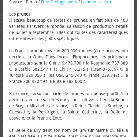
Source
: Perso /
Fine Dining Lovers
/
La belle assiette
Les prunes
Il existe beaucoup de sortes de prunes, en fait plus de 400
variétés à travers le monde. La saison de production s'étale
de juillet à septembre. Elles ont toutes des caractéristiques
différentes et des goûts spécifiques.
La France produit environ 200.000 tonnes (t) de prunes loin
derrière la Chine Dans l'ordre d'importance, les principaux
producteurs sont la Chine 6.475.700 t la Roumanie 757.880
t, la Serbie 582.547 t, le Chili 416.215 t, l'Iran 375.867 t, la
Turquie 329.056 t, les USA 245.740 t, l'Inde 229.742t , la
France 200.980 t et la Russie 182.000 t.
En France, lorsqu'on parle de prunes, on pense plutôt à la
petite dizaine de variétés qui y sont cultivées. Il y a la Bonne
de Bry, la Mirabelle de Nancy, La Reine-Claude, la Stanley, la
Questsche, la Perdrigon, la Sainte Catherine, la Belle de
Louvain, et la Prune d'Ente.
La Belle de Bry tient son nom de Bry-sur-Marne où elle a
été classifiée au XIXe siècle. C'est une prune précoce (mi-