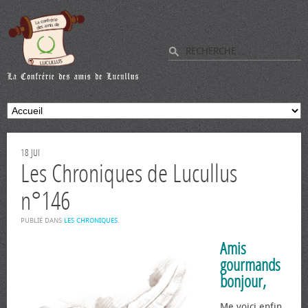
18
JUI
Les Chroniques de Lucullus
n°146
PUBLIÉ DANS
LES CHRONIQUES
.
Amis
gourmands
bonjour,
Me voici enfin