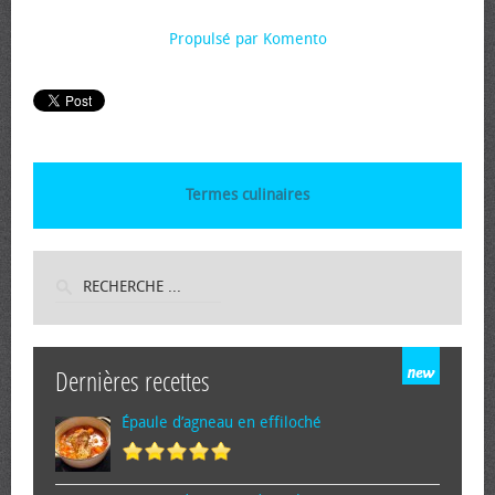
Propulsé par Komento
Termes culinaires
Dernières recettes
Épaule d’agneau en effiloché