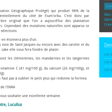
Con
ication Géographique Protégé) qui produit 98% de la
Mot 
sentiellement du côté de Fium'orbu. C'est donc par
Ident
arbre original que l'on a aujourd'hui des plantation
Crée
s. Cependant des mutations naturelles sont apparus ce
sélections.
e en étonnera plus d'un.
Der
es noix de Saint Jacques ou encore avec des carotte et du
 cake elle vous fera fondre de plaisir.
Les 
 sont les clémentines, les mandarines et les tangerines
Les 
 vitamine C (41 mg/100 g), du calcium (26 mg/100g), et
Les 
g).
ne faut pas à oublier le petit plus qui redonne la formea
de l'INRA
vous souhaite une excellente semaine.
re, Lucullus