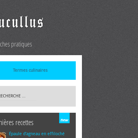
iches pratiques
Termes culinaires
nières recettes
Épaule d’agneau en effiloché