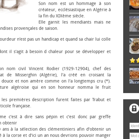
Son nom est un hommage à son
créateur, ecclésiastique en Algérie à
la fin du XIXème siècle.
Elle garnit les mendiants mais ne
andises provençales de saison.
lourdeur n’est pas un handicap et quand sa chair lui colle
dont il s'agit à besoin d chaleur pour se développer et
n nom civil Vincent Rodier (1929-12904), chef des
nat de Misserghin (Algérie), l'a créé en croisant la
e douce et non amère comme on l'a longtemps cru (*).
culture algéroise qui en son honneur nomma le fruit
les premières description furent faites par Trabut et
icole française.
me c'est à dire sans pépin et c'est donc par greffe
 obtenir
0 ans à la sélection des clémentiniers afin d'obtenir un
 à la corse et d'ici un an nous devrions pouvoir manger