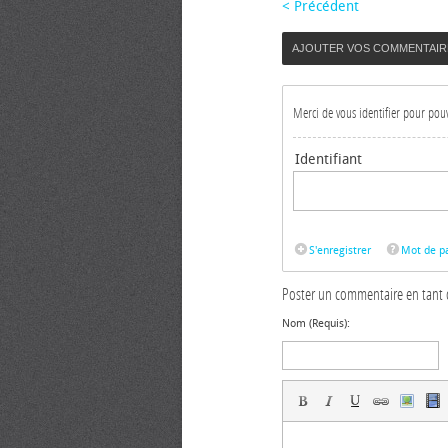
< Précédent
AJOUTER VOS COMMENTAIR
Merci de vous identifier pour po
Identifiant
S'enregistrer
Mot de pa
Poster un commentaire en tant 
Nom (Requis):