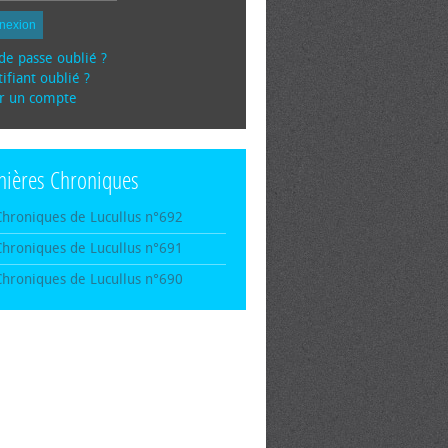
nexion
de passe oublié ?
ifiant oublié ?
r un compte
nières Chroniques
Chroniques de Lucullus n°692
Chroniques de Lucullus n°691
Chroniques de Lucullus n°690