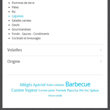
Pommes de terre
Pâtes
Riz
Légumes
Salades variées
Oeufs
Gourmandises
Fonds - Sauces - Condiments
Cocktails et breuvages
Volailles
Origine
Barbecue
Allégés
Apéritif
Auto-cuisseur
Cuisine Vapeur
Plancha
Siphon
Cuisine junior
Pierrade
Ptit-Dej
micro-onde