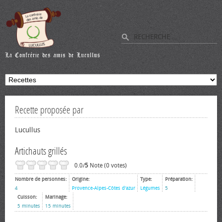
Recette proposée par
Lucullus
Artichauts grillés
0.0/
5
Note (0 votes)
Nombre de personnes:
Origine:
Type:
Préparation:
4
Provence-Alpes-Côtes d'azur
Légumes
5
Cuisson:
Marinage:
5 minutes
15 minutes