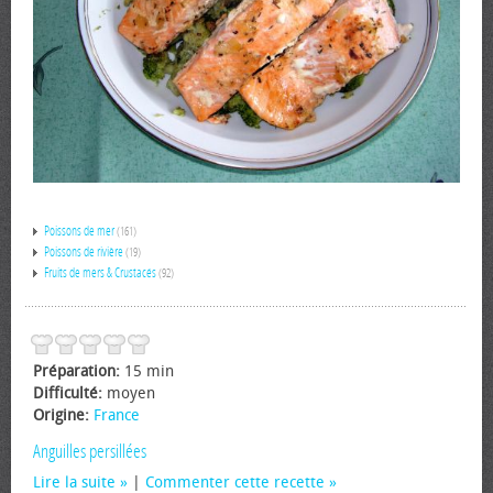
Poissons de mer
(161)
Poissons de rivière
(19)
Fruits de mers & Crustacés
(92)
Préparation:
15 min
Difficulté:
moyen
Origine:
France
Anguilles persillées
Lire la suite
|
Commenter cette recette