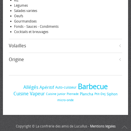
Riz
Légumes
Salades variées
Oeufs
Gourmandises
Fonds - Sauces - Condiments
Cocktails et breuvages
Volailles
Origine
Barbecue
Allégés
Apéritif
Auto-cuisseur
Cuisine Vapeur
Plancha
Siphon
Cuisine junior
Pierrade
Ptit-Dej
micro-onde
Copyright © La confrérie des amis de Lucullus -
Mentions légales