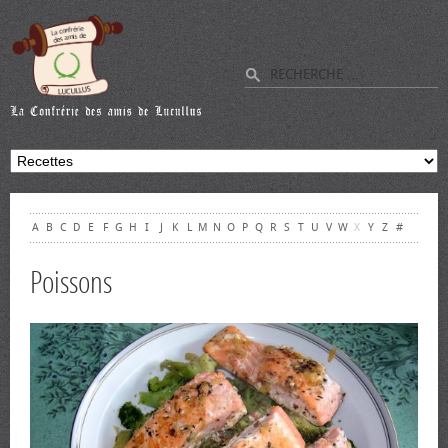
A
B
C
D
E
F
G
H
I
J
K
L
M
N
O
P
Q
R
S
T
U
V
W
X
Y
Z
#
Poissons