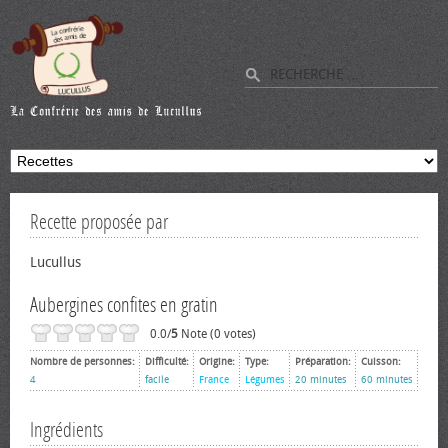
Recette proposée par
Lucullus
Aubergines confites en gratin
0.0/
5
Note (0 votes)
Nombre de personnes:
Difficulté:
Origine:
Type:
Préparation:
Cuisson:
4
facile
France
Légumes
20 minutes
60 minutes
Ingrédients