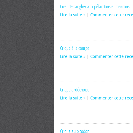
Civet de sanglier aux pélardons et marrons
Lire la suite
|
Commenter cette rece
Crique à la courge
Lire la suite
|
Commenter cette rece
Crique ardéchoise
Lire la suite
|
Commenter cette rece
Crique au picodon