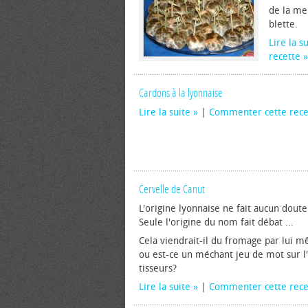
de la mei
blette.
Lire la s
recette
Cardons à la lyonnaise
Lire la suite
|
Commenter cette rece
Cervelle de Canut
L'origine lyonnaise ne fait aucun doute
Seule l'origine du nom fait débat ...
Cela viendrait-il du fromage par lui mê
ou est-ce un méchant jeu de mot sur l'
tisseurs?
Lire la suite
|
Commenter cette rece