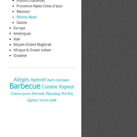
Poitou-Charentes
Provence-Alpes-Côtes d'azur
Réunion
Rhône-Alpes
Savoie
Europe
Amériques
Asie
Moyen-Orient Maghreb
Afrique & Océan indien
Océanie
Allégés
Apéritif
Auto-cuisseur
Barbecue
Cuisine Vapeur
Plancha
Cuisine junior
Pierrade
Ptit-Dej
Siphon
micro-onde