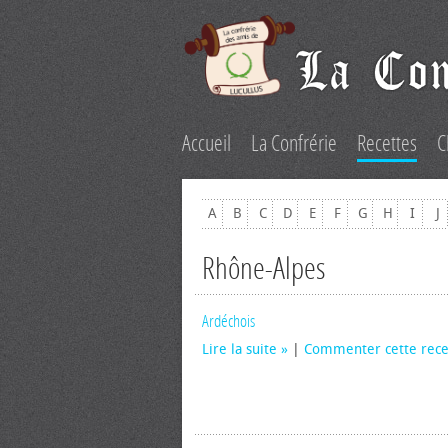
Accueil
La Confrérie
Recettes
C
A
B
C
D
E
F
G
H
I
J
Rhône-Alpes
Ardéchois
Lire la suite
|
Commenter cette rece