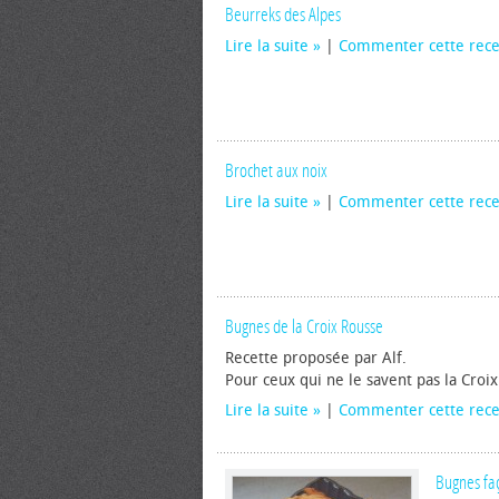
Beurreks des Alpes
Lire la suite
|
Commenter cette rece
Brochet aux noix
Lire la suite
|
Commenter cette rece
Bugnes de la Croix Rousse
Recette proposée par Alf.
Pour ceux qui ne le savent pas la Croi
Lire la suite
|
Commenter cette rece
Bugnes fa