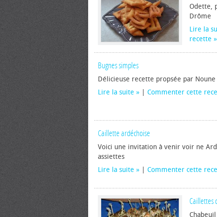
Odette, p
Drôme
Lire la s
recette
Bugnes simples
Délicieuse recette propsée par Noune
Lire la suite
|
Commenter cette rece
Caillette ardéchoise
Voici une invitation à venir voir ne Ar
assiettes
Lire la suite
|
Commenter cette rece
Caillettes
Chabeuil