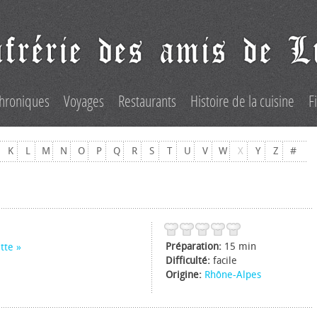
hroniques
Voyages
Restaurants
Histoire de la cuisine
F
K
L
M
N
O
P
Q
R
S
T
U
V
W
X
Y
Z
#
Préparation:
15 min
tte
Difficulté:
facile
Origine:
Rhône-Alpes