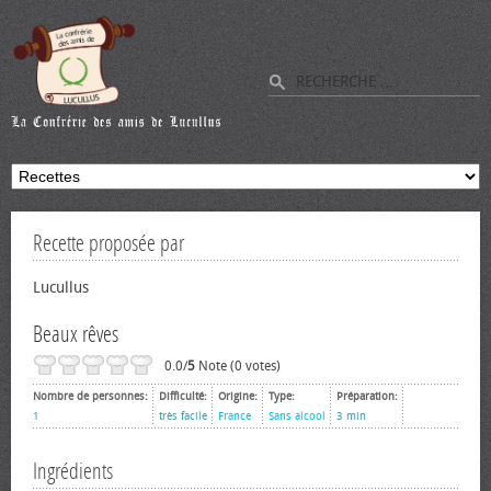
Recette proposée par
Lucullus
Beaux rêves
0.0/
5
Note (0 votes)
Nombre de personnes:
Difficulté:
Origine:
Type:
Préparation:
1
très facile
France
Sans alcool
3 min
Ingrédients