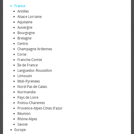
France
Antilles
Alsace Lorraine
Aquitaine
Auvergne
Bourgogne
Bretagne
Centre
Champagne Ardennes
Corse
Franche-Comté
Île de France
Languedoc-Roussillon
Limousin
Midi-Pyrénées
Nord-Pas de Calais
Normandie
Pays de Loire
Poitou-Charentes
Provence-Alpes-Côtes d'azur
Réunion
Rhône-Alpes
Savoie
Europe