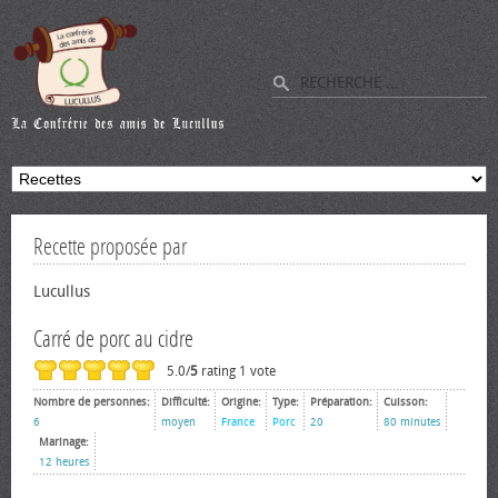
Recette proposée par
Lucullus
Carré de porc au cidre
5.0/
5
rating 1 vote
Nombre de personnes:
Difficulté:
Origine:
Type:
Préparation:
Cuisson:
6
moyen
France
Porc
20
80 minutes
Marinage:
12 heures