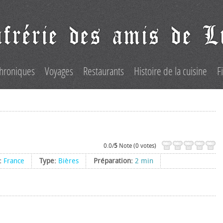
hroniques
Voyages
Restaurants
Histoire de la cuisine
F
0.0/
5
Note (0 votes)
e:
France
Type:
Bières
Préparation:
2 min