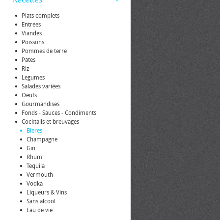
Plats complets
Entrées
Viandes
Poissons
Pommes de terre
Pâtes
Riz
Légumes
Salades variées
Oeufs
Gourmandises
Fonds - Sauces - Condiments
Cocktails et breuvages
Bières
Champagne
Gin
Rhum
Tequila
Vermouth
Vodka
Liqueurs & Vins
Sans alcool
Eau de vie