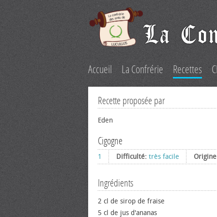
Accueil
La Confrérie
Recettes
C
Recette proposée par
Eden
Cigogne
1
Difficulté:
très facile
Origin
Ingrédients
2 cl de sirop de fraise
5 cl de jus d'ananas