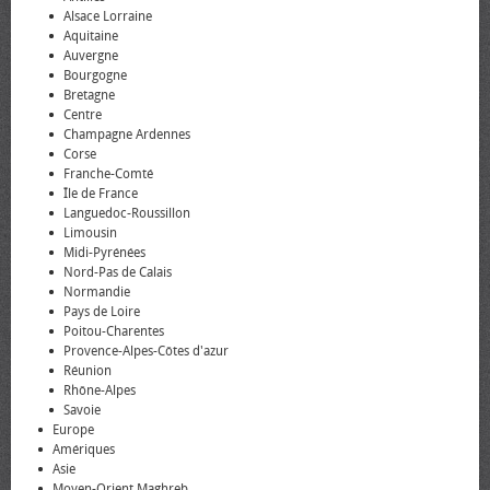
Alsace Lorraine
Aquitaine
Auvergne
Bourgogne
Bretagne
Centre
Champagne Ardennes
Corse
Franche-Comté
Île de France
Languedoc-Roussillon
Limousin
Midi-Pyrénées
Nord-Pas de Calais
Normandie
Pays de Loire
Poitou-Charentes
Provence-Alpes-Côtes d'azur
Réunion
Rhône-Alpes
Savoie
Europe
Amériques
Asie
Moyen-Orient Maghreb