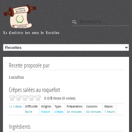
Recette proposée par
Lucullus
Crêpes salées au roquefort
0.0/
5
Note (0 votes)
12 crêpes
Difficulté:
Origine:
Type:
Préparation:
Cuisson:
Repos:
facile
France
Crêpes
30 minutes
30 minutes
1 heure
Ingrédients