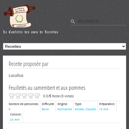
Recette proposée par
Lucullus
Feuilletés au camembert et aux pommes
0.0/
5
Note (0 votes)
Nombre de personnes:
Difficulté:
Origine:
Type:
Préparation:
6
facile
Normandie
Entrées chaudes
10 min
Cuisson:
20 min