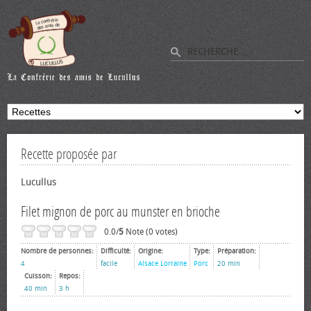
Recette proposée par
Lucullus
Filet mignon de porc au munster en brioche
0.0/
5
Note (0 votes)
Nombre de personnes:
Difficulté:
Origine:
Type:
Préparation:
4
facile
Alsace Lorraine
Porc
20 min
Cuisson:
Repos:
40 min
3 h