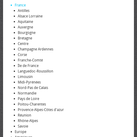
France
Antilles
Alsace Lorraine
Aquitaine
Auvergne
Bourgogne
Bretagne
Centre
Champagne Ardennes
Corse
Franche-Comté
Île de France
Languedoc-Roussillon
Limousin
Midi-Pyrénées
Nord-Pas de Calais
Normandie
Pays de Loire
Poitou-Charentes
Provence-Alpes-Côtes d'azur
Réunion
Rhône-Alpes
Savoie
Europe