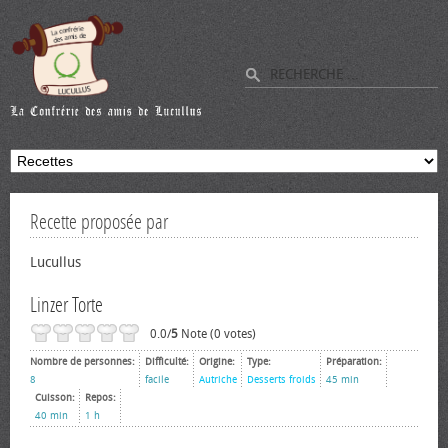
Recette proposée par
Lucullus
Linzer Torte
0.0/
5
Note (0 votes)
Nombre de personnes:
Difficulté:
Origine:
Type:
Préparation:
8
facile
Autriche
Desserts froids
45 min
Cuisson:
Repos:
40 min
1 h