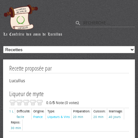
Recette proposée par
Lucullus
Liqueur de myrte
0.0/
5
Note (0 votes)
1 L
Difficulté:
Origine:
Type:
Préparation:
Cuisson:
Marinage:
facile
France
Liqueurs & Vins
20 min
20 min
40 jours
Repos:
30 min