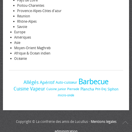
Pays de Loire
Poitou-Charentes
Provence-Alpes-Côtes d'azur
Réunion
Rhône-Alpes
Savoie
Europe
Amériques
Asie
Moyen-Orient Maghreb
Afrique & Océan indien
Océanie
Barbecue
Allégés
Apéritif
Auto-cuisseur
Cuisine Vapeur
Plancha
Siphon
Cuisine junior
Pierrade
Ptit-Dej
micro-onde
Copyright © La confrérie des amis de Lucullus -
Mentions légales
administration