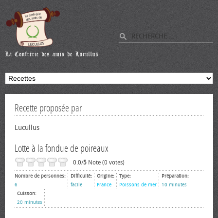
Recette proposée par
Lucullus
Lotte à la fondue de poireaux
0.0/
5
Note (0 votes)
Nombre de personnes:
Difficulté:
Origine:
Type:
Préparation:
6
facile
France
Poissons de mer
10 minutes
Cuisson:
20 minutes